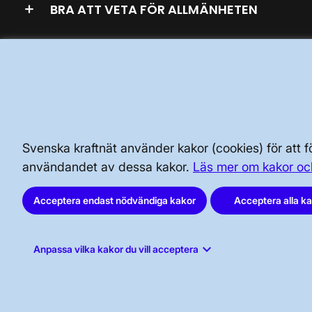
BRA ATT VETA FÖR ALLMÄNHETEN
SÄKERHET OCH BEREDSKAP
AKTÖRSPORTALEN
Svenska kraftnät använder kakor (cookies) för att
användandet av dessa kakor.
Läs mer om kakor oc
Acceptera endast nödvändiga kakor
Acceptera alla k
Svenska kraftnät, Box 1200, 172 24
keyboard_arrow_down
Anpassa vilka kakor du vill acceptera
Sundbyberg
Tel: 010-475 80 00
E-post:
registrator@svk.se