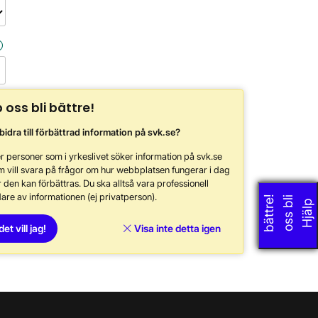
p oss bli bättre!
 bidra till förbättrad information på svk.se?
r personer som i yrkeslivet söker information på svk.se
m vill svara på frågor om hur webbplatsen fungerar i dag
 den kan förbättras. Du ska alltså vara professionell
are av informationen (ej privatperson).
!
i
H
j
ä
l
p
o
s
s
b
l
b
ä
t
t
r
e
det vill jag!
Visa inte detta igen