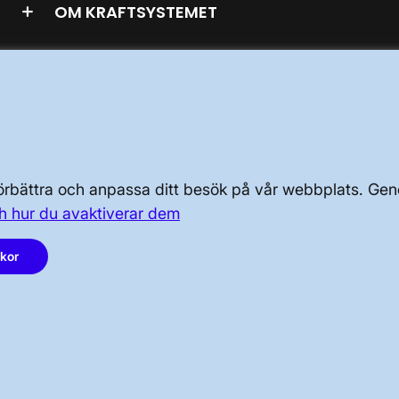
OM KRAFTSYSTEMET
OM OSS
PRESS OCH NYHETER
 förbättra och anpassa ditt besök på vår webbplats. 
h hur du avaktiverar dem
LinkedIn
akor
Instagram
Facebook