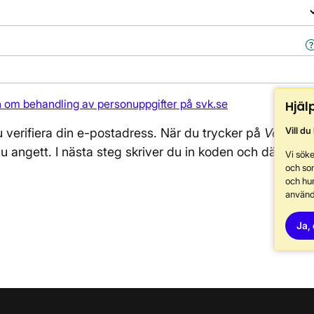
n om behandling av personuppgifter på svk.se
Hjäl
Vill du
u verifiera din e-postadress. När du trycker på
Verifiera
u angett. I nästa steg skriver du in koden och därefter
Vi söke
och so
och hur
använd
Ja, 