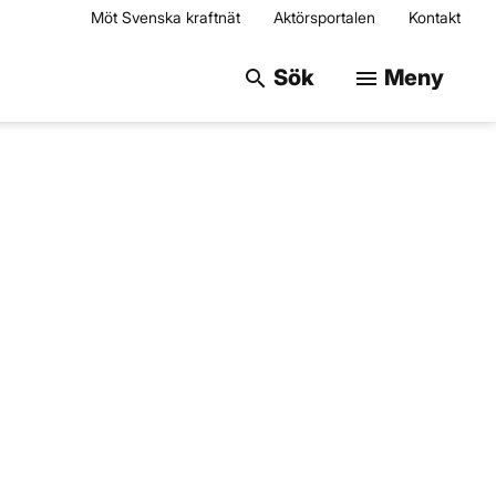
Möt Svenska kraftnät
Aktörsportalen
Kontakt
Sök på webbplats
Sök
Meny
search
menu