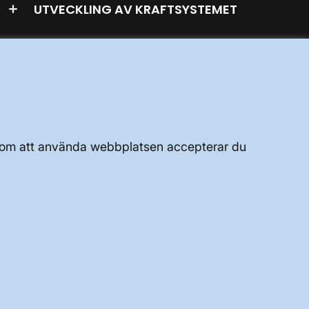
UTVECKLING AV KRAFTSYSTEMET
JOBBA HÄR
OM WEBBPLATSEN
Genom att använda webbplatsen accepterar du
GENVÄGAR
Kontakta oss
Press och nyheter
Prenumerera
Vår dataskyddspolicy
Tillgänglighetsredogörelse