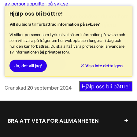
av personuppgifter på svk.se
Hjälp oss bli bättre!
För att slutföra registreringen behöver du verifiera
din e-postadress. När du trycker på
Verifiera
Vill du bidra till förbättrad information på svk.se?
skickas en kod till e-postadressen som du angett. I
Vi söker personer som i yrkeslivet söker information på svk.se och
nästa steg skriver du in koden och därefter kan du
som vill svara på frågor om hur webbplatsen fungerar i dag och
hur den kan förbättras. Du ska alltså vara professionell användare
skicka iväg ditt ärende.
av informationen (ej privatperson).
Verifiera
Ja, det vill jag!
Visa inte detta igen
Hjälp oss bli bättre!
Granskad
20 september 2024
BRA ATT VETA FÖR ALLMÄNHETEN