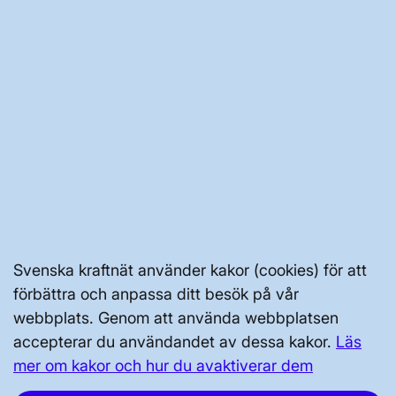
OM WEBBPLATSEN
GENVÄGAR
Kontakta oss
Press och nyheter
Svenska kraftnät använder kakor (cookies) för att
Prenumerera
förbättra och anpassa ditt besök på vår
Vår dataskyddspolicy
webbplats. Genom att använda webbplatsen
accepterar du användandet av dessa kakor.
Läs
Tillgänglighetsredogörelse
mer om kakor och hur du avaktiverar dem