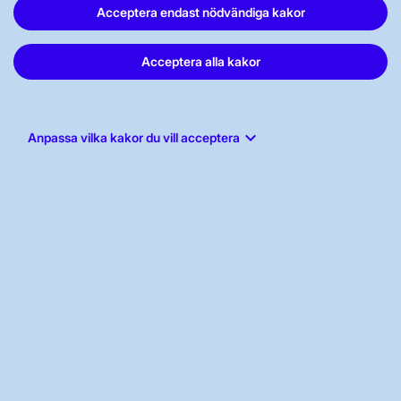
Acceptera endast nödvändiga kakor
Acceptera alla kakor
Svenska kraftnät, Box 1200, 172 24
Sundbyberg
keyboard_arrow_down
Anpassa vilka kakor du vill acceptera
Tel: 010-475 80 00
E-post:
registrator@svk.se
Org.nr: 202100-4284
LinkedIn
Instagram
Facebook