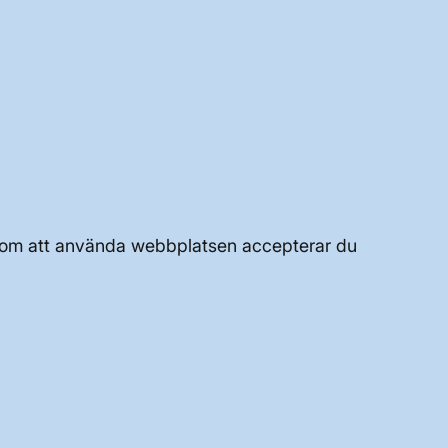
UTVECKLING AV KRAFTSYSTEMET
JOBBA HÄR
Genom att använda webbplatsen accepterar du
OM WEBBPLATSEN
GENVÄGAR