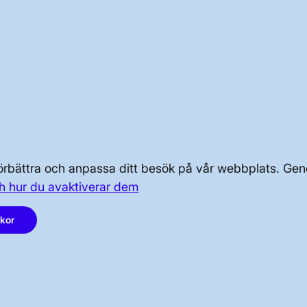
OM KRAFTSYSTEMET
OM OSS
 förbättra och anpassa ditt besök på vår webbplats. 
h hur du avaktiverar dem
PRESS OCH NYHETER
akor
LinkedIn