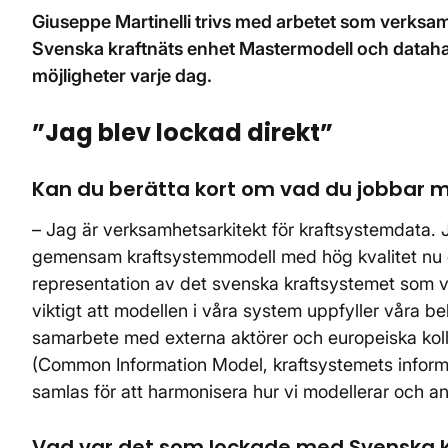
Giuseppe Martinelli trivs med arbetet som verksa
Svenska kraftnäts enhet Mastermodell och dataha
möjligheter varje dag.
”Jag blev lockad direkt”
Kan du berätta kort om vad du jobbar 
– Jag är verksamhetsarkitekt för kraftsystemdata. J
gemensam kraftsystemmodell med hög kvalitet nu o
representation av det svenska kraftsystemet som vi 
viktigt att modellen i våra system uppfyller våra be
samarbete med externa aktörer och europeiska koll
(Common Information Model, kraftsystemets informa
samlas för att harmonisera hur vi modellerar och
Vad var det som lockade med Svenska k