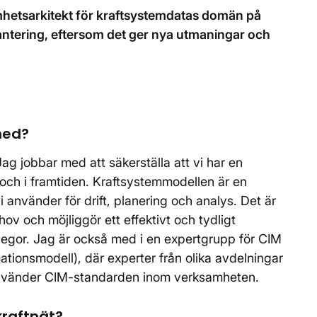
mhetsarkitekt för kraftsystemdatas domän på
ntering, eftersom det ger nya utmaningar och
med?
ag jobbar med att säkerställa att vi har en
ch i framtiden. Kraftsystemmodellen är en
använder för drift, planering och analys. Det är
hov och möjliggör ett effektivt och tydligt
egor. Jag är också med i en expertgrupp för CIM
tionsmodell), där experter från olika avdelningar
 använder CIM-standarden inom verksamheten.
raftnät?