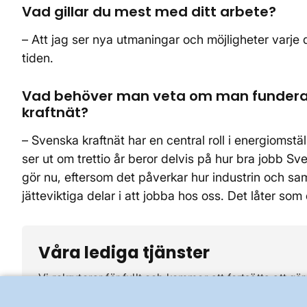
Vad gillar du mest med ditt arbete?
– Att jag ser nya utmaningar och möjligheter varje d
tiden.
Vad behöver man veta om man funderar
kraftnät?
– Svenska kraftnät har en central roll i energiomstä
ser ut om trettio år beror delvis på hur bra jobb Sv
gör nu, eftersom det påverkar hur industrin och sam
jätteviktiga delar i att jobba hos oss. Det låter s
Våra lediga tjänster
Vi rekryterar för fullt och kommer att fortsätta att gö