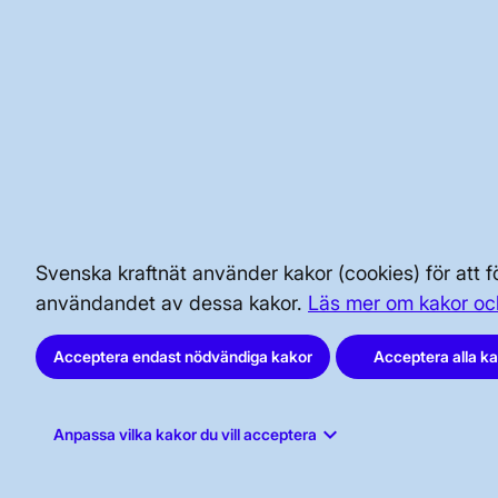
Till våra lediga jobb
arrow_forward
Granskad
17 april 2025
BRA ATT VETA FÖR ALLMÄNHETEN
SÄKERHET OCH BEREDSKAP
Svenska kraftnät använder kakor (cookies) för att
användandet av dessa kakor.
Läs mer om kakor oc
AKTÖRSPORTALEN
Acceptera endast nödvändiga kakor
Acceptera alla k
keyboard_arrow_down
Anpassa vilka kakor du vill acceptera