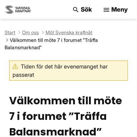
Sök
Meny
search
menu
Sök på webbpla
Start
Om oss
Möt Svenska kraftnät
Välkommen till möte 7 i forumet ”Träffa
Balansmarknad”
Tiden för det här evenemanget har
passerat
Välkommen till möte
7 i forumet ”Träffa
Balansmarknad”