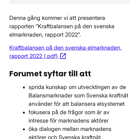
Denna gång kommer vi att presentera
rapporten ”Kraftbalansen på den svenska
elmarknaden, rapport 2022”.
Kraftbalansen på den svenska elmarknaden,
open_in_new
rapport 2022 (.pdf)
Öppnas i nytt fönster
Forumet syftar till att
sprida kunskap om utvecklingen av de
Balansmarknader som Svenska kraftnät
använder för att balansera elsystemet
fokusera på de frågor som är av
intresse för marknadens aktörer
öka dialogen mellan marknadens
aktörer och Svenska kraftnät