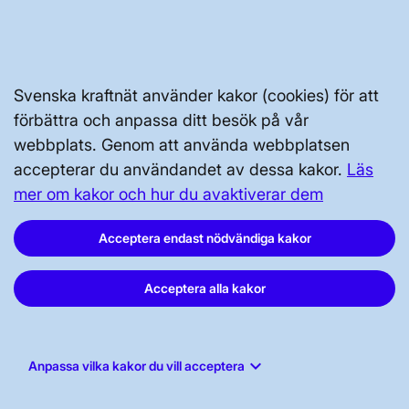
Kontakta oss
Press och nyheter
Prenumerera
Svenska kraftnät använder kakor (cookies) för att
Vår dataskyddspolicy
förbättra och anpassa ditt besök på vår
Tillgänglighetsredogörelse
webbplats. Genom att använda webbplatsen
accepterar du användandet av dessa kakor.
Läs
mer om kakor och hur du avaktiverar dem
Acceptera endast nödvändiga kakor
Acceptera alla kakor
Svenska kraftnät, Box 1200, 172 24
Sundbyberg
Tel: 010-475 80 00
keyboard_arrow_down
Anpassa vilka kakor du vill acceptera
E-post:
registrator@svk.se
Org.nr: 202100-4284