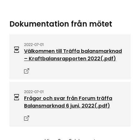
Dokumentation från mötet
2022-07-01
Välkommen till Träffa balansmarknad
– Kraftbalansrapporten 2022
(.
pdf
)
Öppnas i nytt fönster
2022-07-01
Frågor och svar från Forum träffa
Balansmarknad 6 juni, 2022
(.
pdf
)
Öppnas i nytt fönster