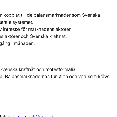
n kopplat till de balansmarknader som Svenska
sera elsystemet.
v intresse för marknadens aktörer
s aktörer och Svenska kraftnät.
 gång i månaden.
 Svenska kraftnät och mötesformalia
a: Balansmarknadernas funktion och vad som krävs
takta:
filippa.pyk@svk.se