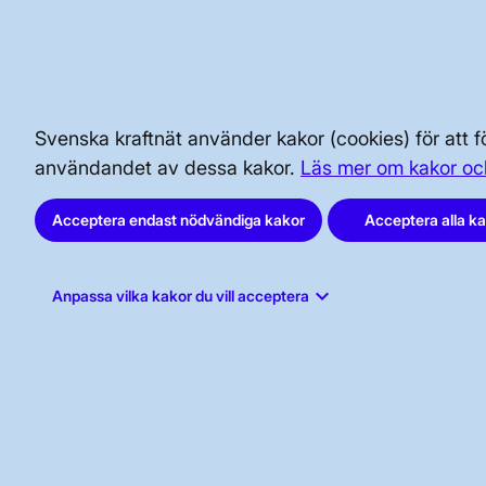
SÄKERHET OCH BEREDSKAP
AKTÖRSPORTALEN
Svenska kraftnät använder kakor (cookies) för att
användandet av dessa kakor.
Läs mer om kakor oc
Acceptera endast nödvändiga kakor
Acceptera alla k
keyboard_arrow_down
Anpassa vilka kakor du vill acceptera
Svenska kraftnät, Box 1200, 172 24
Sundbyberg
Tel: 010-475 80 00
E-post:
registrator@svk.se
Org.nr: 202100-4284