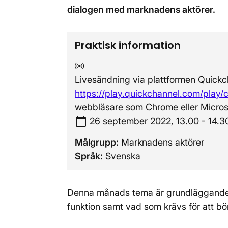
dialogen med marknadens aktörer.
Praktisk information
Digital mötesplats:
Livesändning via plattformen Quickch
https://play.quickchannel.com/play/
webbläsare som Chrome eller Micros
calendar_today
Tidpunkt:
26 september 2022, 13.00 - 14.3
Målgrupp:
Marknadens aktörer
Språk:
Svenska
Denna månads tema är grundläggande 
funktion samt vad som krävs för att bör