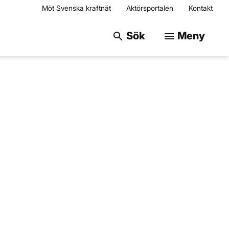
Möt Svenska kraftnät
Aktörsportalen
Kontakt
Sök på webbplats
Sök
Meny
search
menu