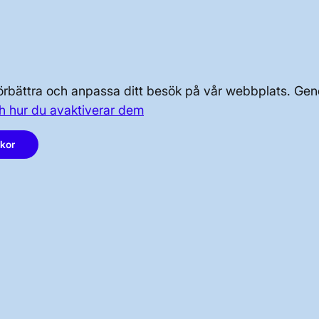
OM OSS
PRESS OCH NYHETER
 förbättra och anpassa ditt besök på vår webbplats. 
h hur du avaktiverar dem
akor
LinkedIn
Instagram
Facebook
Youtube