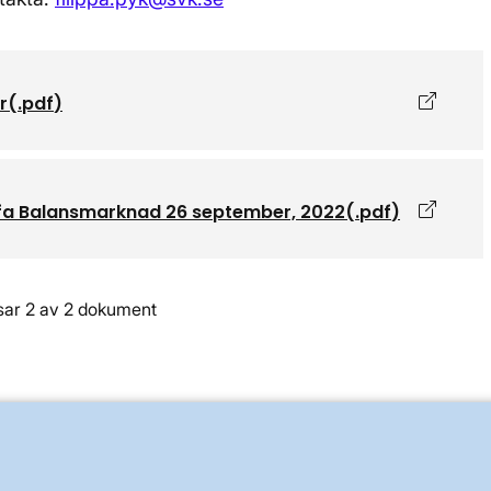
Öppnas 
r
(.
pdf
)
Öppnas 
ffa Balansmarknad 26 september, 2022
(.
pdf
)
sar 2 av 2 dokument
OM KRAFTSYSTEMET