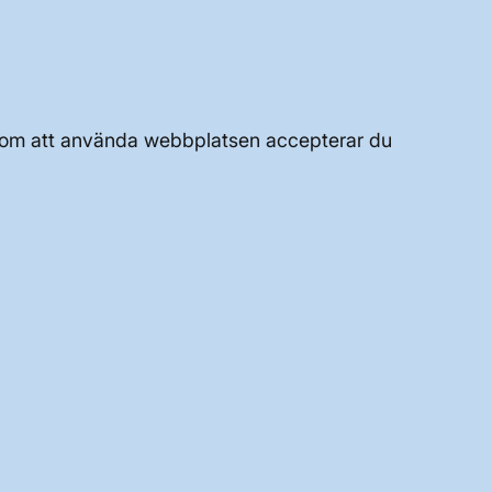
JOBBA HÄR
OM WEBBPLATSEN
Genom att använda webbplatsen accepterar du
GENVÄGAR
Kontakta oss
Press och nyheter
Prenumerera
Vår dataskyddspolicy
Tillgänglighetsredogörelse