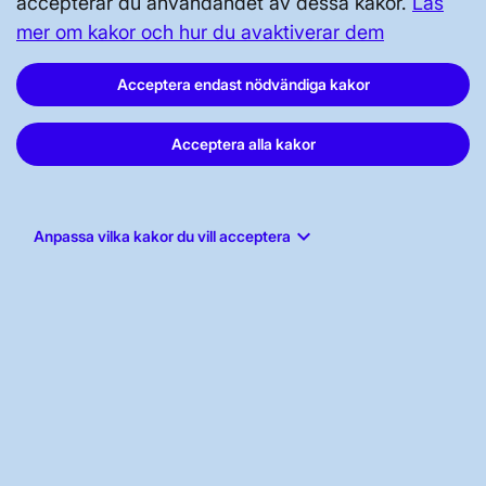
accepterar du användandet av dessa kakor.
Läs
mer om kakor och hur du avaktiverar dem
Acceptera endast nödvändiga kakor
Svenska kraftnät, Box 1200, 172 24
Acceptera alla kakor
Sundbyberg
Tel: 010-475 80 00
E-post:
registrator@svk.se
keyboard_arrow_down
Anpassa vilka kakor du vill acceptera
Org.nr: 202100-4284
LinkedIn
Instagram
Facebook