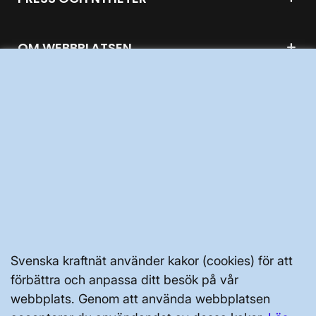
OM WEBBPLATSEN
GENVÄGAR
Kontakta oss
Press och nyheter
Prenumerera
Vår dataskyddspolicy
Svenska kraftnät använder kakor (cookies) för att
förbättra och anpassa ditt besök på vår
Tillgänglighetsredogörelse
webbplats. Genom att använda webbplatsen