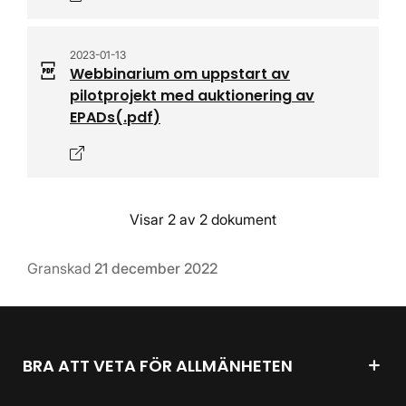
2023-01-13
Webbinarium om uppstart av
pilotprojekt med auktionering av
EPADs
(.
pdf
)
Öppnas i nytt fönster
Visar 2 av 2 dokument
Granskad
21 december 2022
BRA ATT VETA FÖR ALLMÄNHETEN