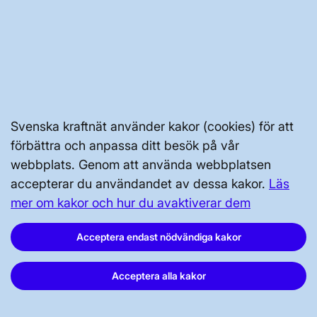
GENVÄGAR
Kontakta oss
Svenska kraftnät använder kakor (cookies) för att
Press och nyheter
förbättra och anpassa ditt besök på vår
webbplats. Genom att använda webbplatsen
Prenumerera
accepterar du användandet av dessa kakor.
Läs
Vår dataskyddspolicy
mer om kakor och hur du avaktiverar dem
Tillgänglighetsredogörelse
Acceptera endast nödvändiga kakor
Acceptera alla kakor