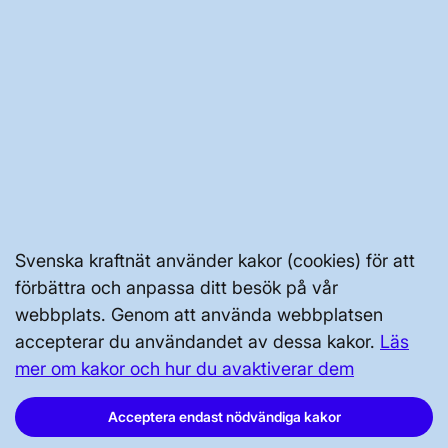
OM WEBBPLATSEN
GENVÄGAR
Kontakta oss
Press och nyheter
Svenska kraftnät använder kakor (cookies) för att
Prenumerera
förbättra och anpassa ditt besök på vår
Vår dataskyddspolicy
webbplats. Genom att använda webbplatsen
Tillgänglighetsredogörelse
accepterar du användandet av dessa kakor.
Läs
mer om kakor och hur du avaktiverar dem
Acceptera endast nödvändiga kakor