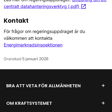
open_in_new
centralt datahanteringsverktyg (.pdf)
Öppnas i nyt
Kontakt
För frågor om regeringsuppdraget är du
välkommen att kontakta
Energimarknadsinspektionen
Granskad
5 januari 2026
BRA ATT VETA FÖR ALLMÄNHETEN
OM KRAFTSYSTEMET