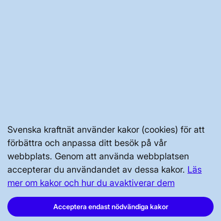
PRESS OCH NYHETER
OM WEBBPLATSEN
GENVÄGAR
Kontakta oss
Svenska kraftnät använder kakor (cookies) för att
förbättra och anpassa ditt besök på vår
Press och nyheter
webbplats. Genom att använda webbplatsen
Prenumerera
accepterar du användandet av dessa kakor.
Läs
Vår dataskyddspolicy
mer om kakor och hur du avaktiverar dem
Tillgänglighetsredogörelse
Acceptera endast nödvändiga kakor