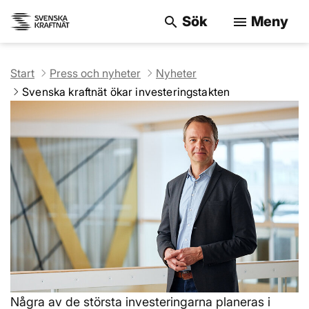
Sök
Meny
search
menu
Sök på webbpla
Start
Press och nyheter
Nyheter
Svenska kraftnät ökar investeringstakten
Några av de största investeringarna planeras i