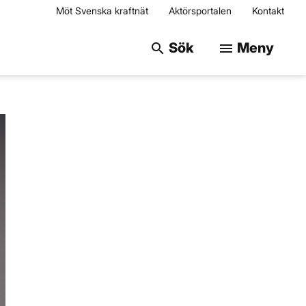
Möt Svenska kraftnät
Aktörsportalen
Kontakt
Sök på webbplats
Sök
Meny
search
menu