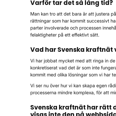
Varför tar det så lång tid?
Man kan tro att det bara är att justera på 
rättningar som har kommit successivt har
parter involverade och processen innehåll
felaktigheter på ett effektivt sätt.
Vad har Svenska kraftnät v
Vi har jobbat mycket med att ringa in d
konkretiserat vad det är som inte fungera
kommit med olika lösningar som vi har testa
Vi ser nu över hur vi kan skapa egen rå
processerna mindre komplexa, för att mins
Svenska kraftnät har rätt d
visas inte den på webbsida