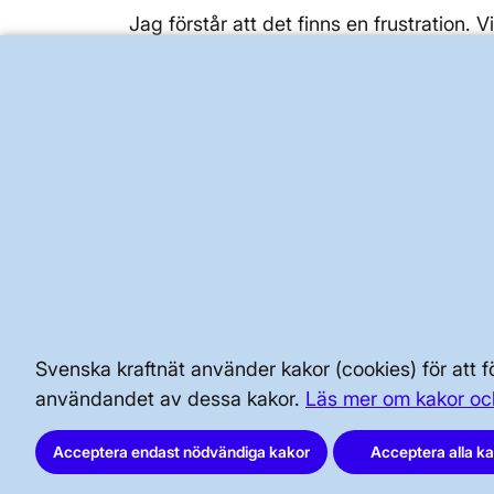
Jag förstår att det finns en frustration. V
kontinuerligt med att testa olika lösninga
– de störningar som syns på webbsidan fi
övervaka och styra Sveriges elsystem.
BRA ATT VETA FÖR ALLMÄNHETEN
SÄKERHET OCH BEREDSKAP
Svenska kraftnät använder kakor (cookies) för att
användandet av dessa kakor.
Läs mer om kakor oc
AKTÖRSPORTALEN
Acceptera endast nödvändiga kakor
Acceptera alla k