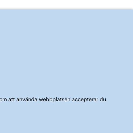
g
UTVECKLING AV KRAFTSYSTEMET
JOBBA HÄR
Genom att använda webbplatsen accepterar du
OM WEBBPLATSEN