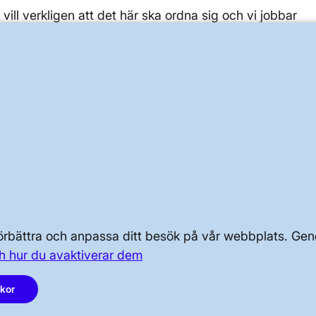
i vill verkligen att det här ska ordna sig och vi jobbar
r. Alla kan dock lita på att Sveriges elförsörjning är tryg
nns inte i de system vi använder för att dygnet runt
Dela
OM KRAFTSYSTEMET
OM OSS
 förbättra och anpassa ditt besök på vår webbplats. 
h hur du avaktiverar dem
PRESS OCH NYHETER
akor