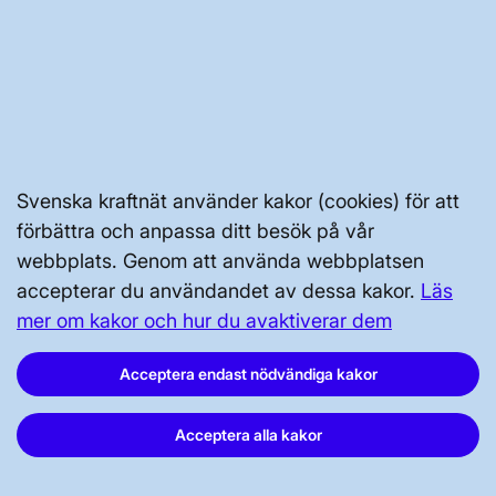
GENVÄGAR
Kontakta oss
Press och nyheter
Prenumerera
Svenska kraftnät använder kakor (cookies) för att
förbättra och anpassa ditt besök på vår
Vår dataskyddspolicy
webbplats. Genom att använda webbplatsen
Tillgänglighetsredogörelse
accepterar du användandet av dessa kakor.
Läs
mer om kakor och hur du avaktiverar dem
Acceptera endast nödvändiga kakor
Acceptera alla kakor
Svenska kraftnät, Box 1200, 172 24
Sundbyberg