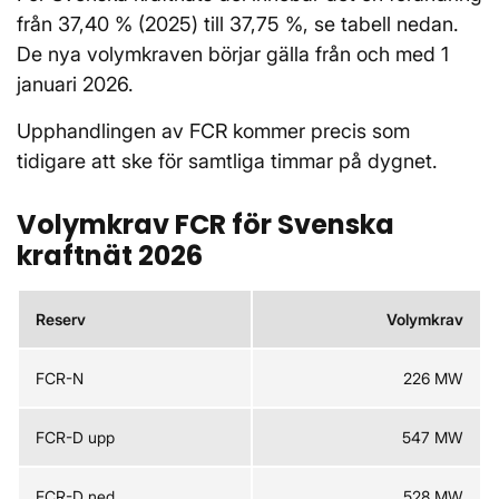
från 37,40 % (2025) till 37,75 %, se tabell nedan.
De nya volymkraven börjar gälla från och med 1
januari 2026.
Upphandlingen av FCR kommer precis som
tidigare att ske för samtliga timmar på dygnet.
Volymkrav FCR för Svenska
kraftnät 2026
Reserv
Volymkrav
FCR-N
226 MW
FCR-D upp
547 MW
FCR-D ned
528 MW