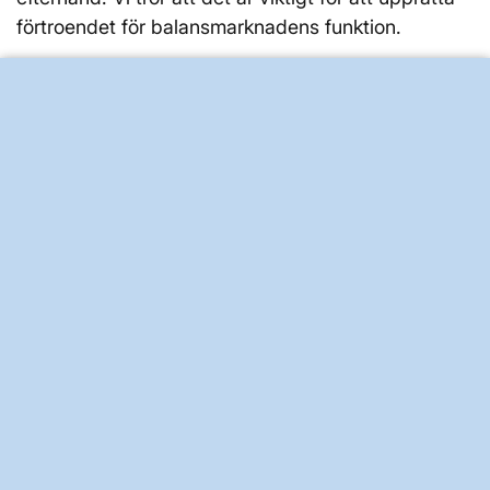
förtroendet för balansmarknadens funktion.
Kontakt
Vid frågor, vänligen kontakta
mfrr@svk.se
Vid eventuella mediafrågor, vänligen kontakta
press@svk.se
Dela
BRA ATT VETA FÖR ALLMÄNHETEN