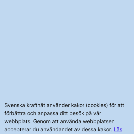
OM KRAFTSYSTEMET
UTVECKLING AV KRAFTSYSTEMET
SÄKERHET OCH BEREDSKAP
OM OSS
JOBBA HÄR
Svenska kraftnät använder kakor (cookies) för att
AKTÖRSPORTALEN
förbättra och anpassa ditt besök på vår
webbplats. Genom att använda webbplatsen
PRESS OCH NYHETER
accepterar du användandet av dessa kakor.
Läs