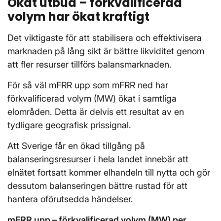
Ökat utbud – förkvalificerad
volym har ökat kraftigt
Det viktigaste för att stabilisera och effektivisera
marknaden på lång sikt är bättre likviditet genom
att fler resurser tillförs balansmarknaden.
För så väl mFRR upp som mFRR ned har
förkvalificerad volym (MW) ökat i samtliga
elområden. Detta är delvis ett resultat av en
tydligare geografisk prissignal.
Att Sverige får en ökad tillgång på
balanseringsresurser i hela landet innebär att
elnätet fortsatt kommer elhandeln till nytta och gör
dessutom balanseringen bättre rustad för att
hantera oförutsedda händelser.
mFRR upp – förkvalificerad volym (MW) per