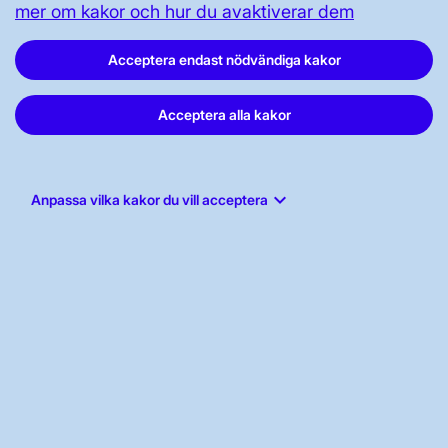
mer om kakor och hur du avaktiverar dem
OM WEBBPLATSEN
Acceptera endast nödvändiga kakor
Acceptera alla kakor
GENVÄGAR
keyboard_arrow_down
Anpassa vilka kakor du vill acceptera
Kontakta oss
Press och nyheter
Prenumerera
Vår dataskyddspolicy
Tillgänglighetsredogörelse