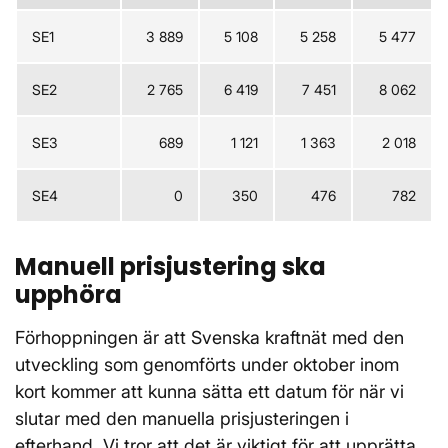
SE1
3 889
5 108
5 258
5 477
SE2
2 765
6 419
7 451
8 062
SE3
689
1 121
1 363
2 018
SE4
0
350
476
782
Manuell prisjustering ska
upphöra
Förhoppningen är att Svenska kraftnät med den
utveckling som genomförts under oktober inom
kort kommer att kunna sätta ett datum för när vi
slutar med den manuella prisjusteringen i
efterhand. Vi tror att det är viktigt för att upprätta