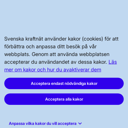
GENVÄGAR
Kontakta oss
Press och nyheter
Prenumerera
Svenska kraftnät använder kakor (cookies) för att
Vår dataskyddspolicy
förbättra och anpassa ditt besök på vår
webbplats. Genom att använda webbplatsen
Tillgänglighetsredogörelse
accepterar du användandet av dessa kakor.
Läs
mer om kakor och hur du avaktiverar dem
Acceptera endast nödvändiga kakor
Acceptera alla kakor
Svenska kraftnät, Box 1200, 172 24
Sundbyberg
Tel: 010-475 80 00
keyboard_arrow_down
Anpassa vilka kakor du vill acceptera