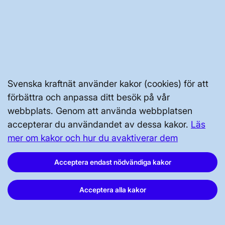
Kontakta oss
Press och nyheter
Prenumerera
Vår dataskyddspolicy
Tillgänglighetsredogörelse
Svenska kraftnät använder kakor (cookies) för att
förbättra och anpassa ditt besök på vår
webbplats. Genom att använda webbplatsen
accepterar du användandet av dessa kakor.
Läs
mer om kakor och hur du avaktiverar dem
Acceptera endast nödvändiga kakor
Svenska kraftnät, Box 1200, 172 24
Sundbyberg
Acceptera alla kakor
Tel: 010-475 80 00
E-post:
registrator@svk.se