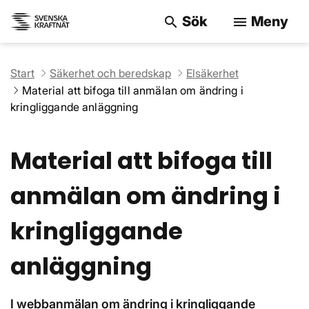
Sök
Meny
search
menu
Sök på webbpla
Start
Säkerhet och beredskap
Elsäkerhet
Material att bifoga till anmälan om ändring i
kringliggande anläggning
Material att bifoga till
anmälan om ändring i
kringliggande
anläggning
I webbanmälan om ändring i kringliggande