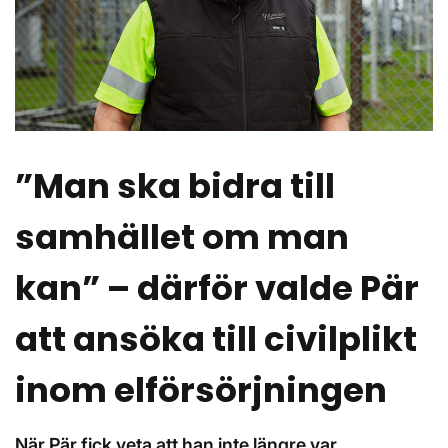
”Man ska bidra till
samhället om man
kan” – därför valde Pär
att ansöka till civilplikt
inom elförsörjningen
När Pär fick veta att han inte längre var