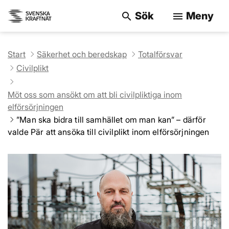
Sök
Meny
search
menu
Sök på webbpla
Start
Säkerhet och beredskap
Totalförsvar
Civilplikt
Möt oss som ansökt om att bli civilpliktiga inom
elförsörjningen
”Man ska bidra till samhället om man kan” – därför
valde Pär att ansöka till civilplikt inom elförsörjningen