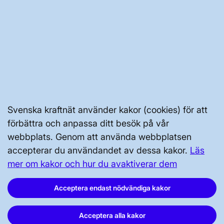
OM WEBBPLATSEN
GENVÄGAR
Kontakta oss
Svenska kraftnät använder kakor (cookies) för att
Press och nyheter
förbättra och anpassa ditt besök på vår
webbplats. Genom att använda webbplatsen
Prenumerera
accepterar du användandet av dessa kakor.
Läs
Vår dataskyddspolicy
mer om kakor och hur du avaktiverar dem
Tillgänglighetsredogörelse
Acceptera endast nödvändiga kakor
Acceptera alla kakor