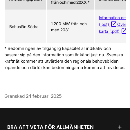
från och med 20XX *
Information om s
open_in_new
1 200 MW från och
Öppnas
(.pdf)
Översik
Bohuslän Södra
med 2031
open_in_new
Ö
karta (.pdf)
* Bedömningen av tillgänglig kapacitet är indikativ och
baserar sig på den information som är känd just nu. Svenska
kraftnät kommer att utvärdera den regionala behovsbilden
löpande och därför kan bedömningarna komma att revideras.
Granskad
24 februari 2025
BRA ATT VETA FÖR ALLMÄNHETEN