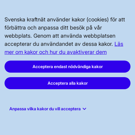
Svenska kraftnät använder kakor (cookies) för att
förbättra och anpassa ditt besök på vår
webbplats. Genom att använda webbplatsen
accepterar du användandet av dessa kakor.
Läs
Svenska kraftnät, Box 1200, 172 24
mer om kakor och hur du avaktiverar dem
Sundbyberg
Tel: 010-475 80 00
Acceptera endast nödvändiga kakor
E-post:
registrator@svk.se
Org.nr: 202100-4284
Acceptera alla kakor
keyboard_arrow_down
Anpassa vilka kakor du vill acceptera
LinkedIn
Instagram