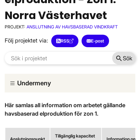
Norra Västerhavet
PROJEKT:
ANSLUTNING AV HAVSBASERAD VINDKRAFT
Följ projektet via:
RSS
E-post
search
Sök
Undermeny
Här samlas all information om arbetet gällande
havsbaserad elproduktion för zon 1.
Tillgänglig kapacitet
Anslutningspunkt
Information om s