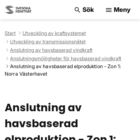
Sök
Meny
search
menu
Sök på webbpla
Start
Utveckling av kraftsystemet
Utveckling av transmissionsnätet
Anslutning av havsbaserad vindkraft
Anslutningsmöjligheter för havsbaserad vindkraft
Anslutning av havsbaserad elproduktion - Zon 1:
Norra Västerhavet
Anslutning av
havsbaserad
elproduktion - Zon 1: