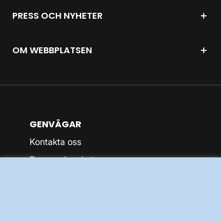
PRESS OCH NYHETER
OM WEBBPLATSEN
GENVÄGAR
Kontakta oss
Press och nyheter
Prenumerera
Vår dataskyddspolicy
Tillgänglighetsredogörelse