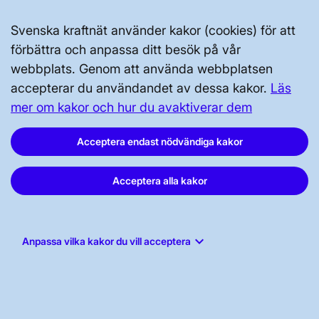
Svenska kraftnät använder kakor (cookies) för att
Svenska kraftnät, Box 1200, 172 24
förbättra och anpassa ditt besök på vår
Sundbyberg
webbplats. Genom att använda webbplatsen
accepterar du användandet av dessa kakor.
Läs
Tel: 010-475 80 00
mer om kakor och hur du avaktiverar dem
E-post:
registrator@svk.se
Org.nr: 202100-4284
Acceptera endast nödvändiga kakor
Acceptera alla kakor
LinkedIn
Instagram
keyboard_arrow_down
Anpassa vilka kakor du vill acceptera
Facebook
Youtube