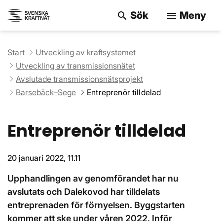
Sök
Meny
search
menu
Sök på webbpla
Start
Utveckling av kraftsystemet
Utveckling av transmissionsnätet
Avslutade transmissionsnätsprojekt
Barsebäck–Sege
Entreprenör tilldelad
Entreprenör tilldelad
20 januari 2022, 11.11
Upphandlingen av genomförandet har nu
avslutats och Dalekovod har tilldelats
entreprenaden för förnyelsen. Byggstarten
kommer att ske under våren 2022. Inför