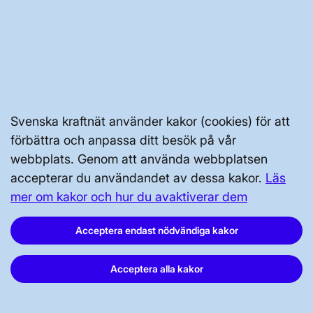
Press och nyheter
Prenumerera
Vår dataskyddspolicy
Tillgänglighetsredogörelse
Svenska kraftnät använder kakor (cookies) för att
förbättra och anpassa ditt besök på vår
webbplats. Genom att använda webbplatsen
accepterar du användandet av dessa kakor.
Läs
Svenska kraftnät, Box 1200, 172 24
mer om kakor och hur du avaktiverar dem
Sundbyberg
Acceptera endast nödvändiga kakor
Tel: 010-475 80 00
E-post:
registrator@svk.se
Acceptera alla kakor
Org.nr: 202100-4284