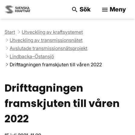
Sök
Meny
search
menu
Sök på webbpla
Start
Utveckling av kraftsystemet
Utveckling av transmissionsnätet
Avslutade transmissionsnätsprojekt
Lindbacka–Östansjö
Drifttagningen framskjuten till våren 2022
Drifttagningen
framskjuten till våren
2022