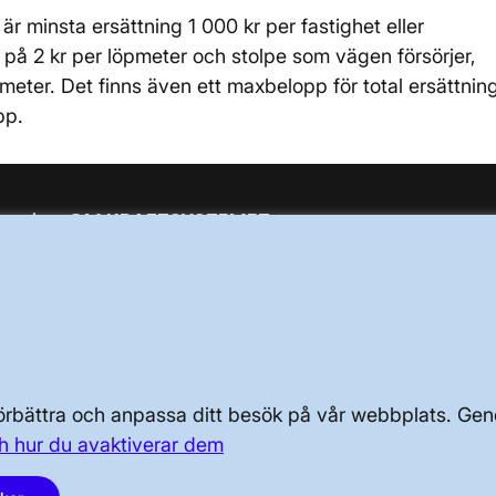
är minsta ersättning 1 000 kr per fastighet eller
 på 2 kr per löpmeter och stolpe som vägen försörjer,
eter. Det finns även ett maxbelopp för total ersättnin
pp.
OM KRAFTSYSTEMET
OM OSS
PRESS OCH NYHETER
 förbättra och anpassa ditt besök på vår webbplats. 
h hur du avaktiverar dem