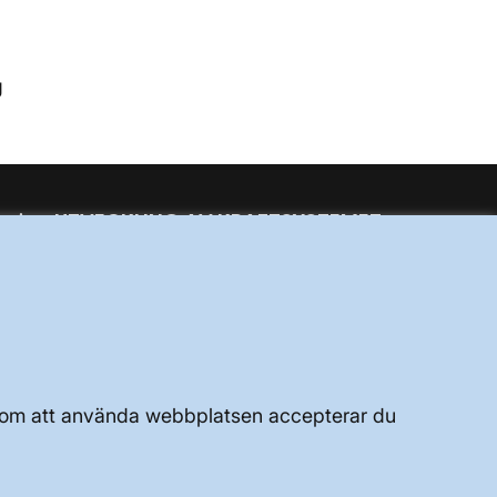
g
UTVECKLING AV KRAFTSYSTEMET
JOBBA HÄR
OM WEBBPLATSEN
Genom att använda webbplatsen accepterar du
GENVÄGAR