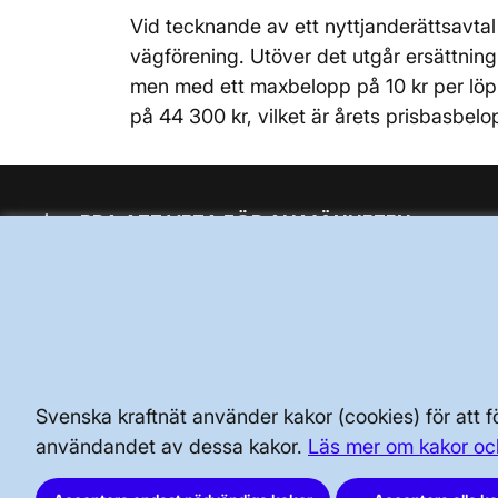
Vid tecknande av ett nyttjanderättsavtal 
vägförening. Utöver det utgår ersättning
men med ett maxbelopp på 10 kr per löpm
på 44 300 kr, vilket är årets prisbasbelo
BRA ATT VETA FÖR ALLMÄNHETEN
SÄKERHET OCH BEREDSKAP
AKTÖRSPORTALEN
Svenska kraftnät använder kakor (cookies) för att
användandet av dessa kakor.
Läs mer om kakor oc