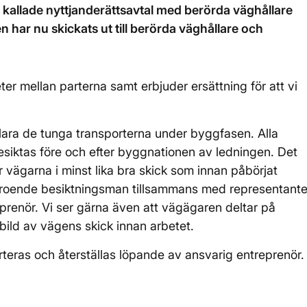
så kallade nyttjanderättsavtal med berörda väghållare
 har nu skickats ut till berörda väghållare och
eter mellan parterna samt erbjuder ersättning för att vi
klara de tunga transporterna under byggfasen. Alla
besiktas före och efter byggnationen av ledningen. Det
nar vägarna i minst lika bra skick som innan påbörjat
beroende besiktningsman tillsammans med representante
prenör. Vi ser gärna även att vägägaren deltar på
bild av vägens skick innan arbetet.
teras och återställas löpande av ansvarig entreprenör.