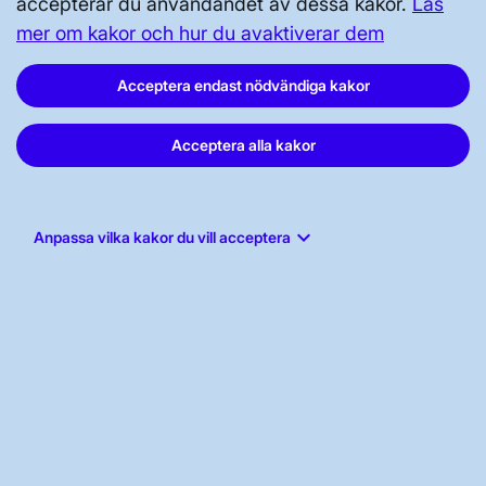
accepterar du användandet av dessa kakor.
Läs
mer om kakor och hur du avaktiverar dem
Svenska kraftnät, Box 1200, 172 24
Sundbyberg
Acceptera endast nödvändiga kakor
Tel: 010-475 80 00
Acceptera alla kakor
E-post:
registrator@svk.se
Org.nr: 202100-4284
keyboard_arrow_down
Anpassa vilka kakor du vill acceptera
LinkedIn
Instagram
Facebook
Youtube