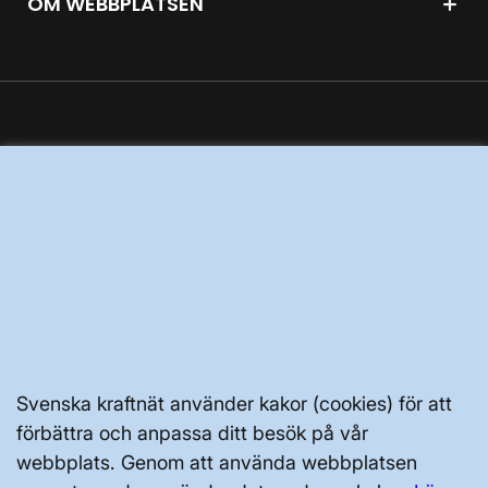
OM WEBBPLATSEN
GENVÄGAR
Kontakta oss
Press och nyheter
Prenumerera
Vår dataskyddspolicy
Tillgänglighetsredogörelse
Svenska kraftnät använder kakor (cookies) för att
förbättra och anpassa ditt besök på vår
webbplats. Genom att använda webbplatsen