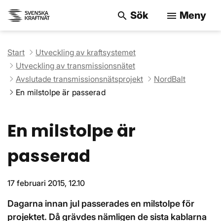
Sök
Meny
search
menu
Sök på webbpla
Start
Utveckling av kraftsystemet
Utveckling av transmissionsnätet
Avslutade transmissionsnätsprojekt
NordBalt
En milstolpe är passerad
En milstolpe är
passerad
17 februari 2015, 12.10
Dagarna innan jul passerades en milstolpe för
projektet. Då grävdes nämligen de sista kablarna