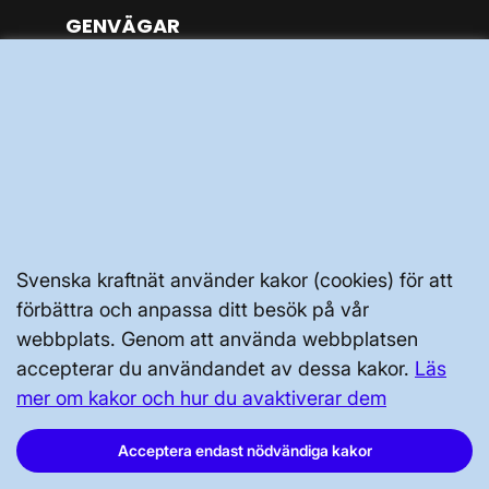
GENVÄGAR
Kontakta oss
Press och nyheter
Prenumerera
Vår dataskyddspolicy
Tillgänglighetsredogörelse
Svenska kraftnät använder kakor (cookies) för att
förbättra och anpassa ditt besök på vår
webbplats. Genom att använda webbplatsen
accepterar du användandet av dessa kakor.
Läs
mer om kakor och hur du avaktiverar dem
Svenska kraftnät, Box 1200, 172 24
Sundbyberg
Acceptera endast nödvändiga kakor
Tel: 010-475 80 00