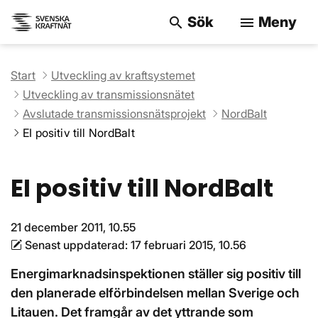
Sök
Meny
search
menu
Sök på webbpla
Start
Utveckling av kraftsystemet
Utveckling av transmissionsnätet
Avslutade transmissionsnätsprojekt
NordBalt
EI positiv till NordBalt
EI positiv till NordBalt
21 december 2011, 10.55
Senast uppdaterad:
17 februari 2015, 10.56
Energimarknadsinspektionen ställer sig positiv till
den planerade elförbindelsen mellan Sverige och
Litauen. Det framgår av det yttrande som