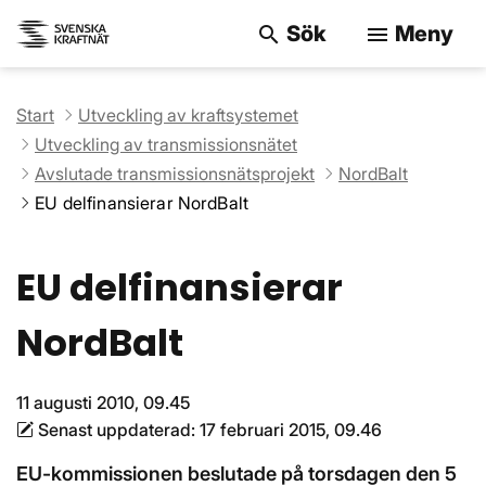
Sök
Meny
search
menu
Sök på webbpla
Start
Utveckling av kraftsystemet
Utveckling av transmissionsnätet
Avslutade transmissionsnätsprojekt
NordBalt
EU delfinansierar NordBalt
EU delfinansierar
NordBalt
11 augusti 2010, 09.45
Senast uppdaterad:
17 februari 2015, 09.46
EU-kommissionen beslutade på torsdagen den 5