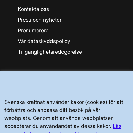
Kontakta oss
Press och nyheter
Prenumerera
Vår dataskyddspolicy
Tillgänglighetsredogörelse
Svenska kraftnät, Box 1200, 172 24
Svenska kraftnät använder kakor (cookies) för att
Sundbyberg
förbättra och anpassa ditt besök på vår
webbplats. Genom att använda webbplatsen
Tel: 010-475 80 00
accepterar du användandet av dessa kakor.
Läs
E-post:
registrator@svk.se