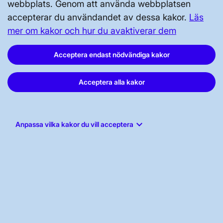
webbplats. Genom att använda webbplatsen
accepterar du användandet av dessa kakor.
Läs
mer om kakor och hur du avaktiverar dem
Acceptera endast nödvändiga kakor
Svenska kraftnät, Box 1200, 172 24
Acceptera alla kakor
Sundbyberg
Tel: 010-475 80 00
E-post:
registrator@svk.se
keyboard_arrow_down
Anpassa vilka kakor du vill acceptera
Org.nr: 202100-4284
LinkedIn
Instagram