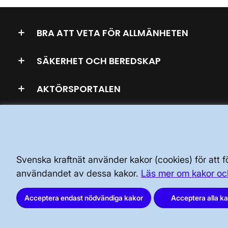
BRA ATT VETA FÖR ALLMÄNHETEN
SÄKERHET OCH BEREDSKAP
AKTÖRSPORTALEN
Svenska kraftnät använder kakor (cookies) för att
användandet av dessa kakor.
Läs mer om kakor oc
Svenska kraftnät, Box 1200, 172 24
Acceptera endast nödvändiga kakor
Acceptera alla k
Sundbyberg