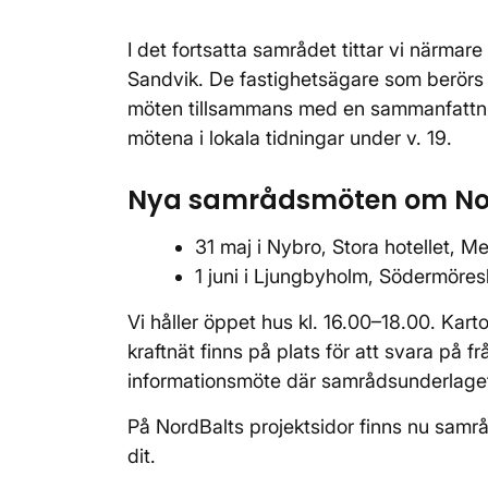
I det fortsatta samrådet tittar vi närmar
Sandvik. De fastighetsägare som berörs av
möten tillsammans med en sammanfattni
mötena i lokala tidningar under v. 19.
Nya samrådsmöten om No
31 maj i Nybro, Stora hotellet, Me
1 juni i Ljungbyholm, Södermöre
Vi håller öppet hus kl. 16.00–18.00. Kart
kraftnät finns på plats för att svara på f
informationsmöte där samrådsunderlaget
På NordBalts projektsidor finns nu samrå
dit.