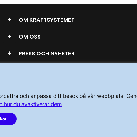
OM KRAFTSYSTEMET
OM OSS
PRESS OCH NYHETER
 förbättra och anpassa ditt besök på vår webbplats. 
LinkedIn
h hur du avaktiverar dem
Instagram
akor
Facebook