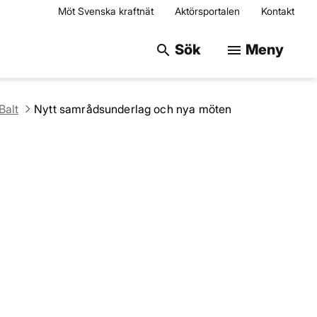
Möt Svenska kraftnät
Aktörsportalen
Kontakt
Sök på webbplats
Sök
Meny
search
menu
Balt
Nytt samrådsunderlag och nya möten