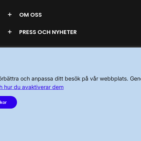
OM OSS
PRESS OCH NYHETER
LinkedIn
 förbättra och anpassa ditt besök på vår webbplats. 
h hur du avaktiverar dem
Instagram
akor
Facebook
Youtube