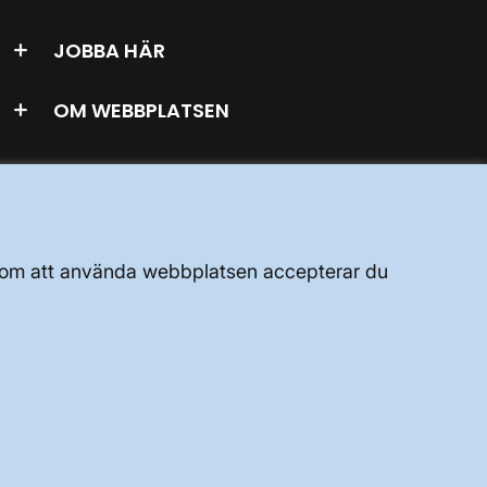
JOBBA HÄR
OM WEBBPLATSEN
GENVÄGAR
Genom att använda webbplatsen accepterar du
Kontakta oss
Press och nyheter
Prenumerera
Vår dataskyddspolicy
Tillgänglighetsredogörelse