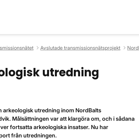
nsmissionsnätet
Avslutade transmissionsnätsprojekt
Nord
ologisk utredning
8
n arkeologisk utredning inom NordBalts
vik. Målsättningen var att klargöra om, och i sådana
äver fortsatta arkeologiska insatser. Nu har
port från utredningen.