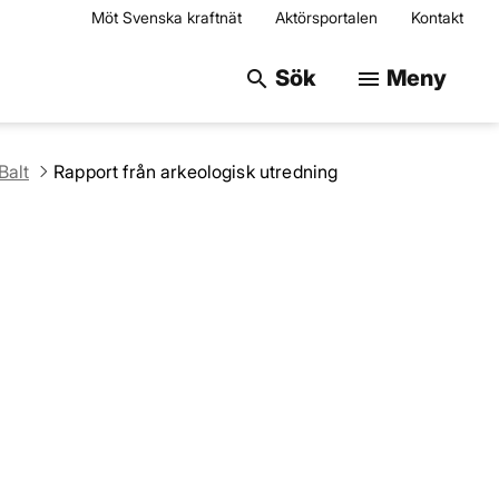
Möt Svenska kraftnät
Aktörsportalen
Kontakt
Sök på webbplats
Sök
Meny
search
menu
Balt
Rapport från arkeologisk utredning