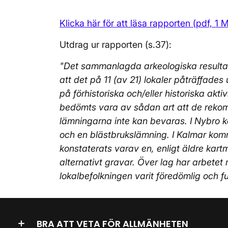
Klicka här för att läsa rapporten (pdf, 1 M
Utdrag ur rapporten (s.37):
"Det sammanlagda arkeologiska resultat
att det på 11 (av 21) lokaler påträffade
på förhistoriska och/eller historiska akt
bedömts vara av sådan art att de rekomm
lämningarna inte kan bevaras. I Nybro k
och en blästbrukslämning. I Kalmar kom
konstaterats varav en, enligt äldre kart
alternativt gravar. Över lag har arbetet
lokalbefolkningen varit föredömlig och 
BRA ATT VETA FÖR ALLMÄNHETEN