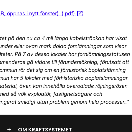
open_in_new
B, öppnas i nytt fönster). (.pdf)
Öppnas i nytt fönste
et på den nu ca 4 mil långa kabelsträckan har visat
s under eller ovan mark dolda fornlämningar som visar
iviteter. På 7 av dessa lokaler har fornlämningsstatusen
enderas gå vidare till förundersökning, förutsatt att
ommun rör det sig om en förhistorisk boplatslämning
mun har 5 lokaler med förhistoriska boplatslämningar
material, även kan innehålla överodlade röjningsrösen
 med så vök exploatör, fastighetsägare och
fungerat smidigt utan problem genom hela processen."
OM KRAFTSYSTEMET