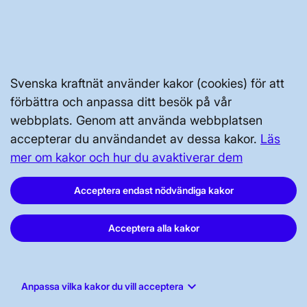
Svenska kraftnät använder kakor (cookies) för att
förbättra och anpassa ditt besök på vår
Svenska kraftnät, Box 1200, 172 24
webbplats. Genom att använda webbplatsen
Sundbyberg
accepterar du användandet av dessa kakor.
Läs
Tel: 010-475 80 00
mer om kakor och hur du avaktiverar dem
E-post:
registrator@svk.se
Org.nr: 202100-4284
Acceptera endast nödvändiga kakor
Acceptera alla kakor
LinkedIn
Instagram
keyboard_arrow_down
Anpassa vilka kakor du vill acceptera