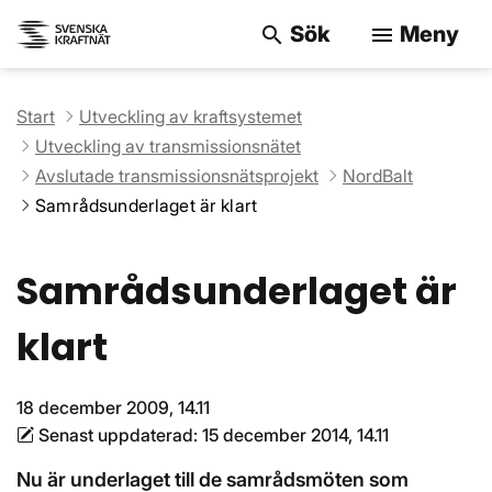
Sök
Meny
search
menu
Sök på webbpla
Start
Utveckling av kraftsystemet
Utveckling av transmissionsnätet
Avslutade transmissionsnätsprojekt
NordBalt
Samrådsunderlaget är klart
Samrådsunderlaget är
klart
18 december 2009, 14.11
Senast uppdaterad:
15 december 2014, 14.11
Nu är underlaget till de samrådsmöten som