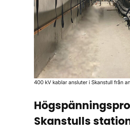
400 kV kablar ansluter i Skanstull från a
Högspänningspro
Skanstulls statio