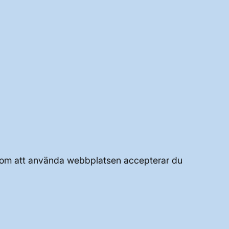
Genom att använda webbplatsen accepterar du
UTVECKLING AV KRAFTSYSTEMET
JOBBA HÄR