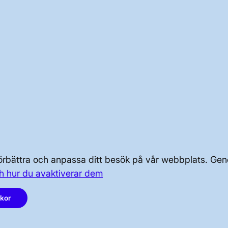
 av klassisk industriarkitektur.
t i år 2023 och är klar för driftsättning 2024.
 förbättra och anpassa ditt besök på vår webbplats. 
h hur du avaktiverar dem
OM KRAFTSYSTEMET
akor
OM OSS