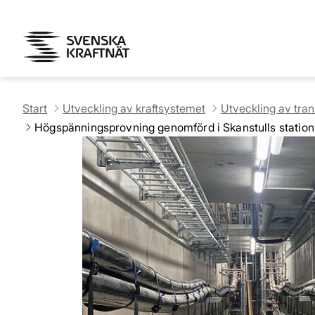
Start
Utveckling av kraftsystemet
Utveckling av tra
Högspänningsprovning genomförd i Skanstulls station