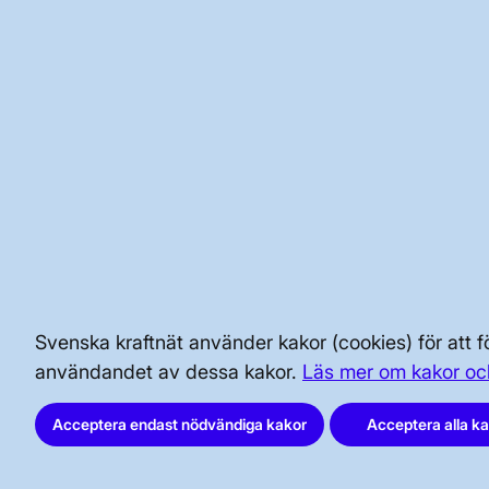
Stationsbyggnaden med tegelvalv är en nytolkning
Skanstull station beräknas vara färdig sen
Till projektsidan Skanstull station
Svenska kraftnät använder kakor (cookies) för att
användandet av dessa kakor.
Läs mer om kakor oc
BRA ATT VETA FÖR ALLMÄNHETEN
Acceptera endast nödvändiga kakor
Acceptera alla k
SÄKERHET OCH BEREDSKAP