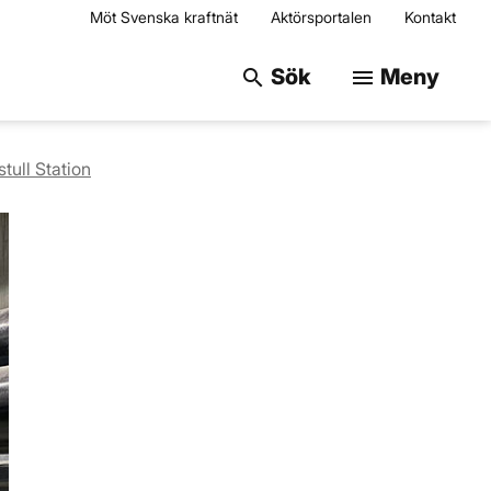
Möt Svenska kraftnät
Aktörsportalen
Kontakt
Sök på webbplats
Sök
Meny
search
menu
tull Station