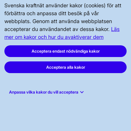
Svenska kraftnät använder kakor (cookies) för att
förbättra och anpassa ditt besök på vår
webbplats. Genom att använda webbplatsen
accepterar du användandet av dessa kakor.
Läs
mer om kakor och hur du avaktiverar dem
GENVÄGAR
Kontakta oss
Acceptera endast nödvändiga kakor
Press och nyheter
Acceptera alla kakor
Prenumerera
Vår dataskyddspolicy
keyboard_arrow_down
Tillgänglighetsredogörelse
Anpassa vilka kakor du vill acceptera