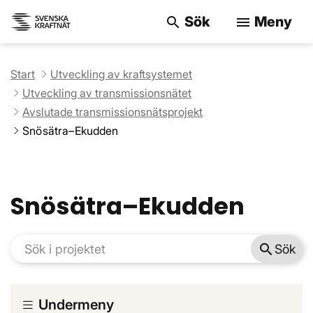
Sök
Meny
search
menu
Sök på webbpla
Start
Utveckling av kraftsystemet
Utveckling av transmissionsnätet
Avslutade transmissionsnätsprojekt
Snösätra–Ekudden
Snösätra–Ekudden
search
Sök
Undermeny