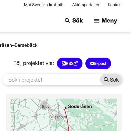
Möt Svenska kraftnät
Aktörsportalen
Kontakt
Sök på webbplats
Sök
Meny
search
menu
råsen–Barsebäck
Följ projektet via:
RSS
E-post
search
Sök