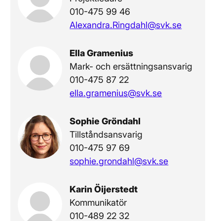
010-475 99 46
Alexandra.Ringdahl@svk.se
Ella Gramenius
Mark- och ersättningsansvarig
010-475 87 22
ella.gramenius@svk.se
Sophie Gröndahl
Tillståndsansvarig
010-475 97 69
sophie.grondahl@svk.se
Karin Öijerstedt
Kommunikatör
010-489 22 32