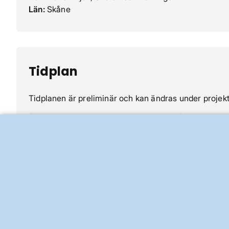
Län:
Skåne
Tidplan
Tidplanen är preliminär och kan ändras under projek
Händelse
Tidpunkt
Projektering och förberedande
2019-202
arbeten
Byggstart
2023
Drifttagning av ny ledning
2024