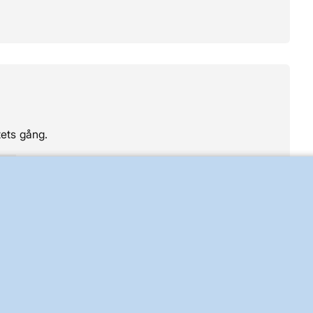
tets gång.
1