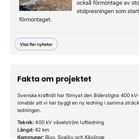
också förmontage av stol
stolpresningen som starta
förmontaget.
Visa fler nyheter
Fakta om projektet
Svenska kraftnät har förnyat den ålderstigna 400 k
innebär att vi har byggt en ny ledning i samma sträc
ledningen.
Teknik:
400 kV växelström luftledning
Längd:
42 km
Kommuner:
Bjuv, Svalöv och Kävlinge