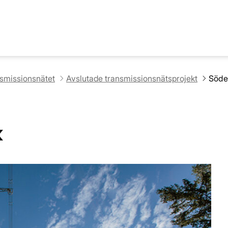
nsmissionsnätet
Avslutade transmissionsnätsprojekt
Söde
k