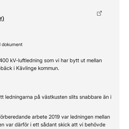
Öppnas i nytt
f
)
 1 dokument
400 kV-luftledning som vi har bytt ut mellan
ebäck i Kävlinge kommun.
tt ledningarna på västkusten slits snabbare än i
 förberedande arbete 2019 var ledningen mellan
var därför i ett sådant skick att vi behövde