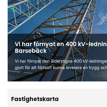
Vi har förnyat en 400 kV-ledn
Barsebäck
Vi har förnyat den ålderstigna 400 kV-ledning
gjort för att fortsatt kunna leverera en trygg och 
Fastighetskarta