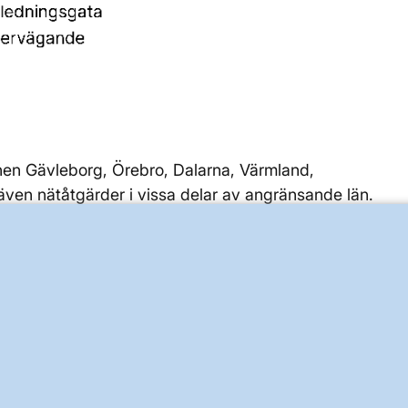
länen Gävleborg, Örebro, Dalarna, Värmland,
ven nätåtgärder i vissa delar av angränsande län.
ade.
 kV-ledningar samt två 400 kV-ledningar som ersätts
ledningar inom nätutvecklingsinitiativet
NordSyd
.
gas i kommunerna Hudiksvall, Ljusdal och Ockelbo. De
tioner kan avvecklas, mer kapacitet tilldelas och nya