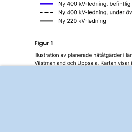
Figur 1
Illustration av planerade nätåtgärder i 
Västmanland och Uppsala. Kartan visar ä
Avveckling av ledningar är inte inkluder
Gävleborgs län
I Gävleborgs län passerar tre äldre 220
respektive reinvesteras med nya 400 kV-
Nya stamnätsstationer planeras att byg
nya stamnätsstrukturen gör att gamla sta