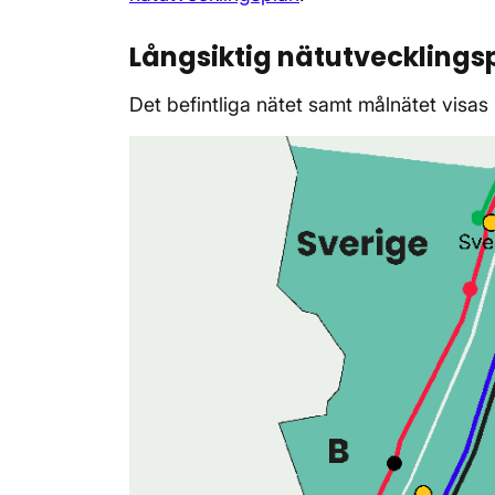
Långsiktig nätutvecklings
Det befintliga nätet samt målnätet visas i