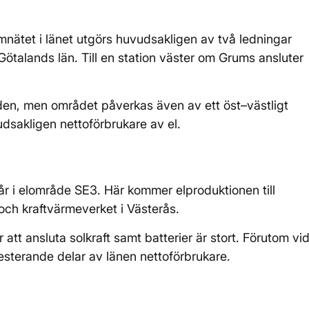
mnätet i länet utgörs huvudsakligen av två ledningar
ötalands län. Till en station väster om Grums ansluter
löden, men området påverkas även av ett öst–västligt
sakligen nettoförbrukare av el.
r i elområde SE3. Här kommer elproduktionen till
 och kraftvärmeverket i Västerås.
r att ansluta solkraft samt batterier är stort. Förutom vi
esterande delar av länen nettoförbrukare.