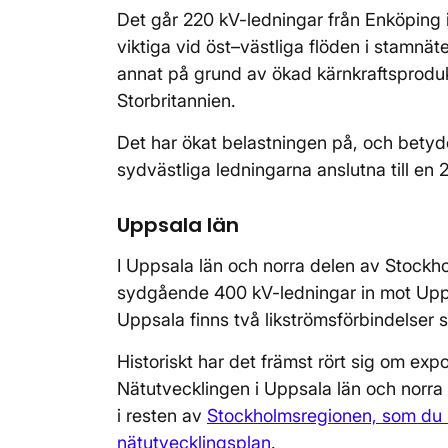
Det går 220 kV-ledningar från Enköping 
viktiga vid öst–västliga flöden i stamnät
annat på grund av ökad kärnkraftsprodukt
Storbritannien.
Det har ökat belastningen på, och betyd
sydvästliga ledningarna anslutna till en 
Uppsala län
I Uppsala län och norra delen av Stockho
sydgående 400 kV-ledningar in mot Upp
Uppsala finns två likströmsförbindelser 
Historiskt har det främst rört sig om exp
Nätutvecklingen i Uppsala län och norr
i resten av
Stockholmsregionen, som du k
nätutvecklingsplan
.