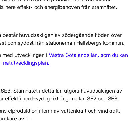
hålla nere effekt- och energibehoven från stamnätet.
na består huvudsakligen av södergående flöden över
väst och sydöst från stationerna i Hallsbergs kommun.
p med utvecklingen i
Västra Götalands län, som du kan
al nätutvecklingsplan.
 SE3. Stamnätet i detta län utgörs huvudsakligen av
 effekt i nord–sydlig riktning mellan SE2 och SE3.
inns elproduktion i form av vattenkraft och vindkraft.
rukare av el.