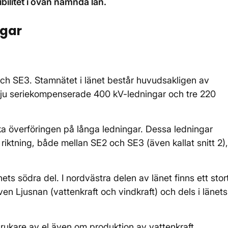
bilitet i ovan nämnda län.
ngar
ch SE3. Stamnätet i länet består huvudsakligen av
 sju seriekompenserade 400 kV-ledningar och tre 220
ka överföringen på långa ledningar. Dessa ledningar
ig riktning, både mellan SE2 och SE3 (även kallat snitt 2),
s södra del. I nordvästra delen av länet finns ett stor
en Ljusnan (vattenkraft och vindkraft) och dels i länets
brukare av el även om produktion av vattenkraft,