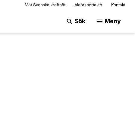
Möt Svenska kraftnät
Aktörsportalen
Kontakt
Sök på webbplats
Sök
Meny
search
menu