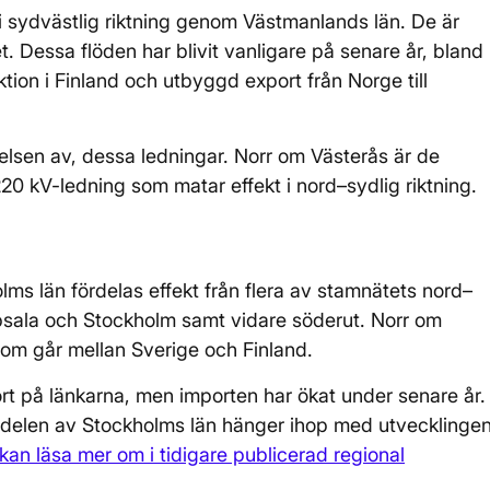
i sydvästlig riktning genom Västmanlands län. De är
et. Dessa flöden har blivit vanligare på senare år, bland
ion i Finland och utbyggd export från Norge till
elsen av, dessa ledningar. Norr om Västerås är de
220 kV-ledning som matar effekt i nord–sydlig riktning.
lms län fördelas effekt från flera av stamnätets nord–
sala och Stockholm samt vidare söderut. Norr om
som går mellan Sverige och Finland.
ort på länkarna, men importen har ökat under senare år.
a delen av Stockholms län hänger ihop med utvecklinge
an läsa mer om i tidigare publicerad regional