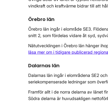
vindkraft och kraftvärme bidrar till att 
Örebro län
Örebro län ingår i elområde SE3. Flöde
snitt 2, som fördelas vidare åt syd, syd
Nätutvecklingen i Örebro län hänger iho
läsa mer om i tidigare publicerad region
Dalarnas län
Dalarnas län ingår i elområdena SE2 och
seriekompenserade ledningar som överför
Framför allt i de norra delarna av länet f
Södra delarna är huvudsakligen nettoförb