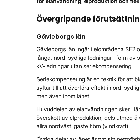
för elanvändning, elproduktion och flexi
Övergripande förutsättni
Gävleborgs län
Gävleborgs län ingår i elområdena SE2 o
långa, nord–sydliga ledningar i form av
kV-ledningar utan seriekompensering.
Seriekompensering är en teknik för att ö
syftar till att överföra effekt i nord–sydl
men även inom länet.
Huvuddelen av elanvändningen sker i länet
överskott av elproduktion, dels utmed älv
allra nordvästligaste hörn (vindkraft).
Övriga delar av länet är typiskt nettoför