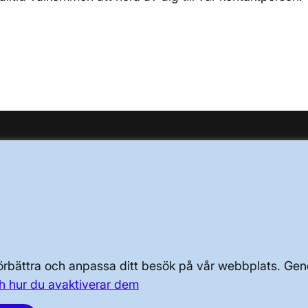
OM KRAFTSYSTEMET
OM OSS
PRESS OCH NYHETER
 förbättra och anpassa ditt besök på vår webbplats. 
h hur du avaktiverar dem