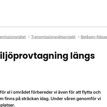
nsmissionsnätet
Transmissionsnätsprojekt
Betåsen–Näss
iljöprovtagning längs
ör el i området förbereder vi även för att flytta och
som finns på sträckan idag. Under våren genomför vi
platser.