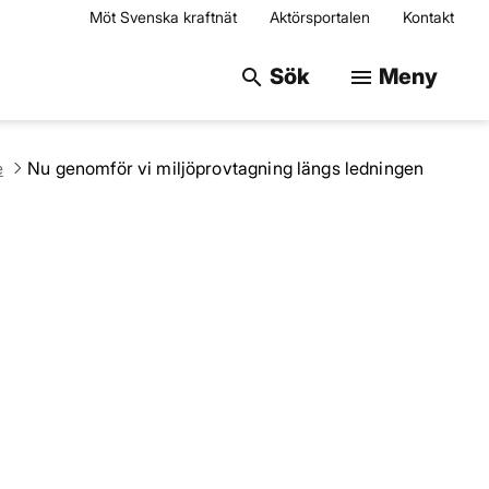
Möt Svenska kraftnät
Aktörsportalen
Kontakt
Sök på webbplats
Sök
Meny
search
menu
e
Nu genomför vi miljöprovtagning längs ledningen