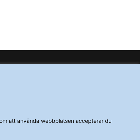
UTVECKLING AV KRAFTSYSTEMET
JOBBA HÄR
OM WEBBPLATSEN
Genom att använda webbplatsen accepterar du