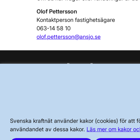
Olof Pettersson
Kontaktperson fastighetsägare
063-14 58 10
olof.pettersson@ansjo.se
BRA ATT VETA FÖR ALLMÄNHETEN
SÄKERHET OCH BEREDSKAP
AKTÖRSPORTALEN
Svenska kraftnät använder kakor (cookies) för att
användandet av dessa kakor.
Läs mer om kakor oc