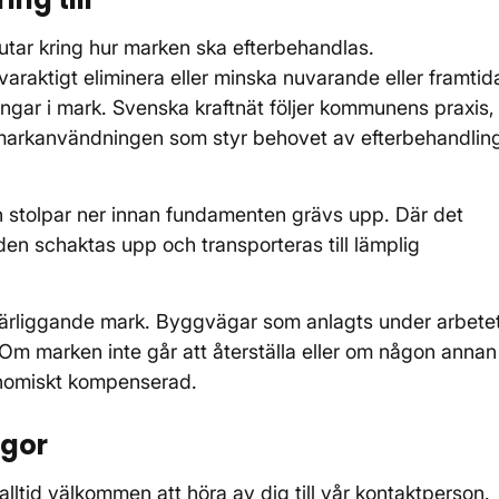
ar kring hur marken ska efterbehandlas.
varaktigt eliminera eller minska nuvarande eller framtid
ingar i mark. Svenska kraftnät följer kommunens praxis,
e markanvändningen som styr behovet av efterbehandlin
ch stolpar ner innan fundamenten grävs upp. Där det
en schaktas upp och transporteras till lämplig
 närliggande mark. Byggvägar som anlagts under arbete
 Om marken inte går att återställa eller om någon annan
onomiskt kompenserad.
ågor
alltid välkommen att höra av dig till vår kontaktperson.