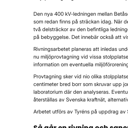
Den nya 400 kV-ledningen mellan Betås
som redan finns på sträckan idag. När den
två delsträckor av den befintliga ledni
på bebyggelse. Det innebär också att vi
Rivningsarbetet planeras att inledas un
nu miljöprovtagning vid vissa stolpplatse
information om eventuella miljöförorenin
Provtagning sker vid nio olika stolpplat
centimeter bred borr som skruvar upp jor
laboratorium där den analyseras. Eventu
återställas av Svenska kraftnät, alternat
Arbetet utförs av Tyréns på uppdrag av 
Så går en rivning och saner