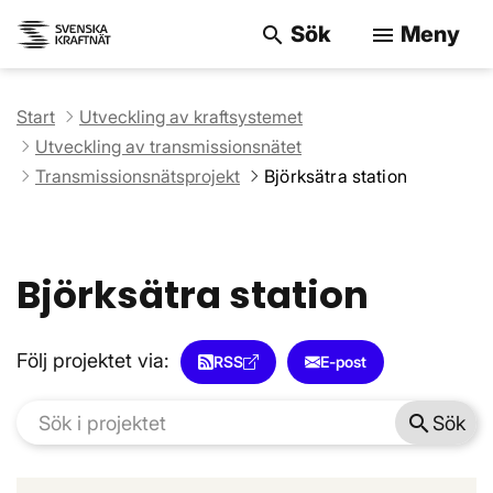
Sök
Meny
search
menu
Sök på webbpla
Start
Utveckling av kraftsystemet
Utveckling av transmissionsnätet
Transmissionsnätsprojekt
Björksätra station
Björksätra station
Följ projektet via:
RSS
E-post
search
Sök