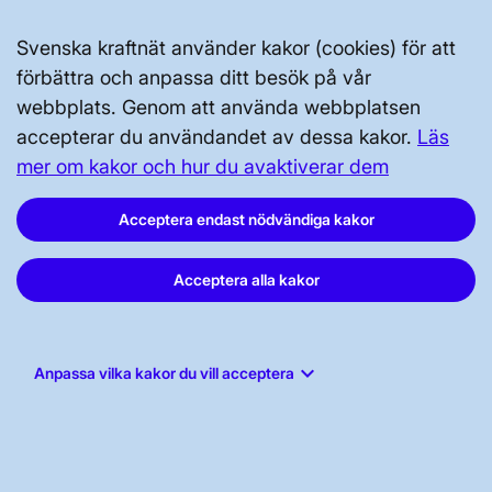
PRESS OCH NYHETER
Svenska kraftnät använder kakor (cookies) för att
förbättra och anpassa ditt besök på vår
OM WEBBPLATSEN
webbplats. Genom att använda webbplatsen
accepterar du användandet av dessa kakor.
Läs
mer om kakor och hur du avaktiverar dem
Acceptera endast nödvändiga kakor
GENVÄGAR
Acceptera alla kakor
Kontakta oss
Press och nyheter
Prenumerera
keyboard_arrow_down
Anpassa vilka kakor du vill acceptera
Vår dataskyddspolicy
Tillgänglighetsredogörelse