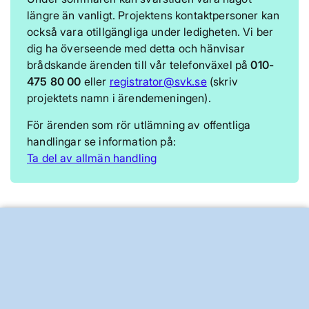
längre än vanligt. Projektens kontaktpersoner kan
också vara otillgängliga under ledigheten. Vi ber
dig ha överseende med detta och hänvisar
brådskande ärenden till vår telefonväxel på
010-
475 80 00
eller
registrator@svk.se
(skriv
projektets namn i ärendemeningen).
För ärenden som rör utlämning av offentliga
handlingar se information på:
Ta del av allmän handling
Granskad
23 juni 2026
BRA ATT VETA FÖR ALLMÄNHETEN