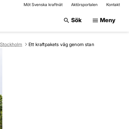
Möt Svenska kraftnät
Aktörsportalen
Kontakt
Sök på webbplats
Sök
Meny
search
menu
 Stockholm
Ett kraftpakets väg genom stan