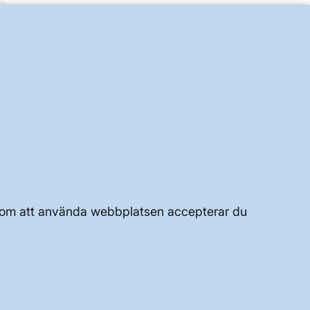
UTVECKLING AV KRAFTSYSTEMET
JOBBA HÄR
Genom att använda webbplatsen accepterar du
OM WEBBPLATSEN