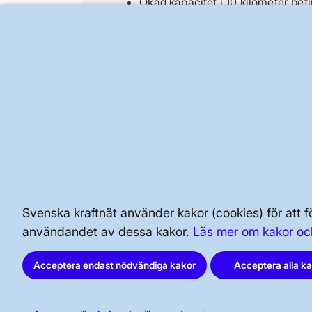
Ökad kapacitet i 10 kilometer befi
44 kilometer nya kablar (varav 6 
Rivning av 27 kilometer ledning
6 nya stationer
2 upprustade stationer
Ökar kapaciteten med 2 400 mega
BRA ATT VETA FÖR ALLMÄNHETEN
SÄKERHET OCH BEREDSKAP
Svenska kraftnät använder kakor (cookies) för att
användandet av dessa kakor.
Läs mer om kakor oc
AKTÖRSPORTALEN
Acceptera endast nödvändiga kakor
Acceptera alla k