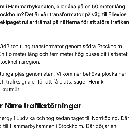
 fram i Hammarbykanalen, eller åka på en 50 meter lång
ckholm? Det är vår transformator på väg till Ellevios
kipaget rullar främst på nätterna för att störa trafike
n 343 ton tung transformator genom södra Stockholm
. En tio meter lång och fem meter hög pusselbit i arbetet
 Stockholmsregion.
lytunga pjäs genom stan. Vi kommer behöva plocka ner
 trafiksignaler för att få plats, säger Henrik
kraftnät.
r färre trafikstörningar
nergy i Ludvika och tog sedan tåget till Norrköping. Där
färd till Hammarbyhamnen i Stockholm. Där börjar en