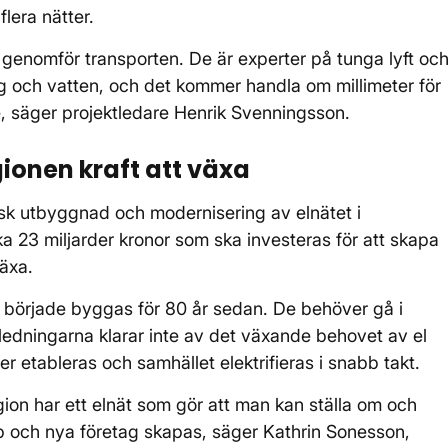
flera nätter.
 genomför transporten. De är experter på tunga lyft oc
g och vatten, och det kommer handla om millimeter för
e, säger projektledare Henrik Svenningsson.
gionen kraft att växa
risk utbyggnad och modernisering av elnätet i
a 23 miljarder kronor som ska investeras för att skapa
växa.
m började byggas för 80 år sedan. De behöver gå i
ledningarna klarar inte av det växande behovet av el
 etableras och samhället elektrifieras i snabb takt.
gion har ett elnät som gör att man kan ställa om och
bb och nya företag skapas, säger Kathrin Sonesson,