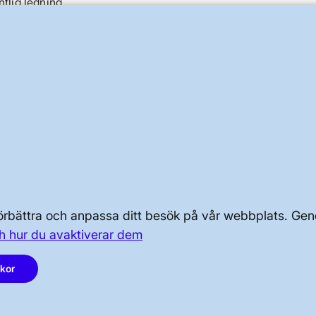
ntlig ledning
kilometer sjökabel)
watt från dagens cirka 3 700
OM KRAFTSYSTEMET
OM OSS
 förbättra och anpassa ditt besök på vår webbplats. 
h hur du avaktiverar dem
PRESS OCH NYHETER
akor