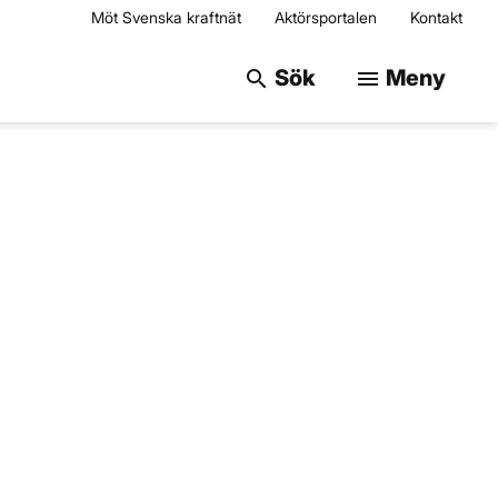
Möt Svenska kraftnät
Aktörsportalen
Kontakt
Sök på webbplats
Sök
Meny
search
menu