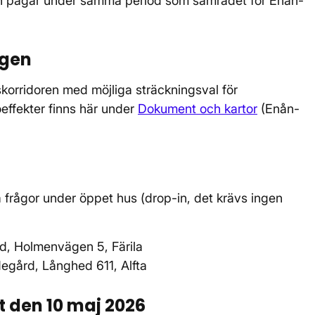
n pågår under samma period som samrådet för Enån-
agen
orridoren med möjliga sträckningsval för
öeffekter finns här under
Dokument och kartor
(Enån-
a frågor under öppet hus (drop-in, det krävs ingen
d, Holmenvägen 5, Färila
egård, Långhed 611, Alfta
t den 10 maj 2026