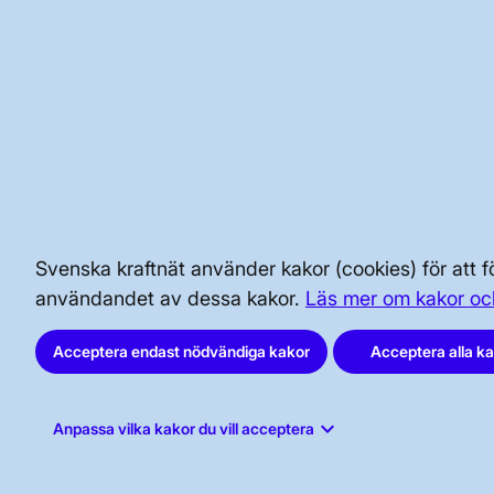
Hantering av personuppgif
Svenska kraftnät behandlar personuppgif
dataskyddspolicyn på
svk.se/dataskydd
BRA ATT VETA FÖR ALLMÄNHETEN
SÄKERHET OCH BEREDSKAP
Svenska kraftnät använder kakor (cookies) för att
användandet av dessa kakor.
Läs mer om kakor oc
AKTÖRSPORTALEN
Acceptera endast nödvändiga kakor
Acceptera alla k
keyboard_arrow_down
Anpassa vilka kakor du vill acceptera