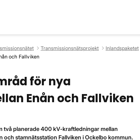
nsmissionsnätet
Transmissionsnätsprojekt
Inlandspaketet
Enån och Fallviken
amråd för nya
llan Enån och Fallviken
om två planerade 400 kV-kraftledningar mellan
n och stamnätsstation Fallviken i Ockelbo kommun.