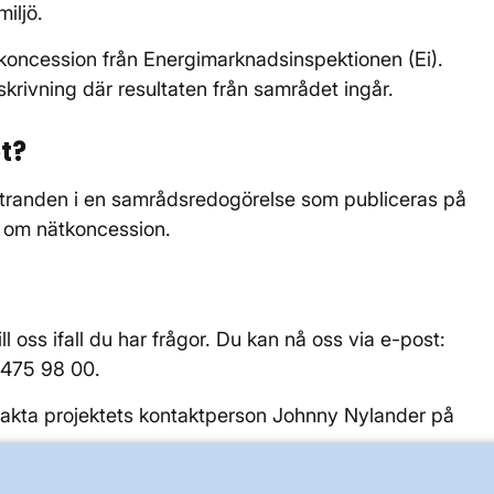
iljö.
tkoncession från Energimarknadsinspektionen (Ei).
rivning där resultaten från samrådet ingår.
t?
tranden i en samrådsredogörelse som publiceras på
n om nätkoncession.
l oss ifall du har frågor. Du kan nå oss via e-post:
10-475 98 00.
takta projektets kontaktperson Johnny Nylander på