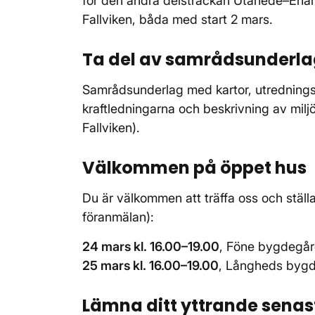
för den andra delsträckan Utanede–Enå
Fallviken, båda med start 2 mars.
Ta del av samrådsunderl
Samrådsunderlag med kartor, utredningsk
kraftledningarna och beskrivning av milj
Fallviken).
Välkommen på öppet hus
Du är välkommen att träffa oss och ställ
föranmälan):
24 mars kl. 16.00–19.00
, Föne bygdegår
25 mars kl. 16.00–19.00
, Långheds bygd
Lämna ditt yttrande senas