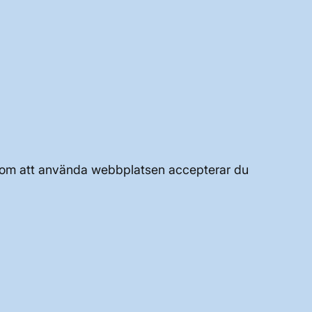
UTVECKLING AV KRAFTSYSTEMET
JOBBA HÄR
Genom att använda webbplatsen accepterar du
OM WEBBPLATSEN
GENVÄGAR