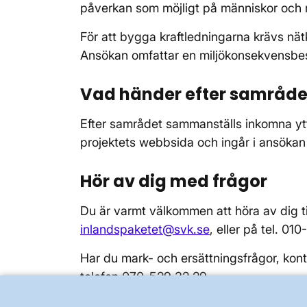
påverkan som möjligt på människor och m
För att bygga kraftledningarna krävs nä
Ansökan omfattar en miljökonsekvensbesk
Vad händer efter samråde
Efter samrådet sammanställs inkomna yt
projektets webbsida och ingår i ansöka
Hör av dig med frågor
Du är varmt välkommen att höra av dig til
inlandspaketet@svk.se
, eller på tel. 0
Har du mark- och ersättningsfrågor, kon
telefon 070-529 32 29.