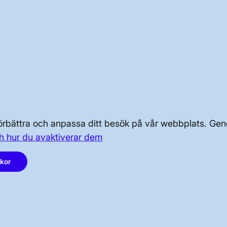
ter
ter i samband med samrådet. Mer information finns i
spolicy
.
OM KRAFTSYSTEMET
OM OSS
 förbättra och anpassa ditt besök på vår webbplats. 
h hur du avaktiverar dem
PRESS OCH NYHETER
akor
LinkedIn