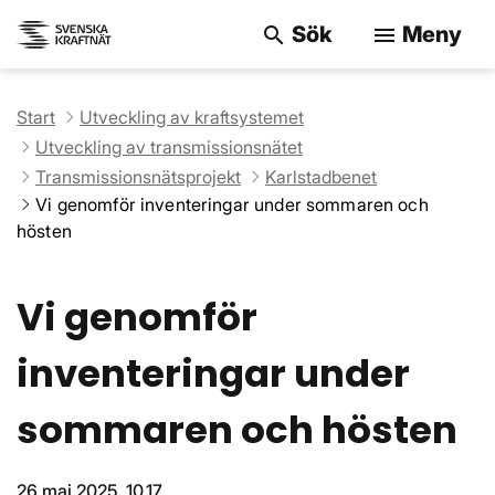
Sök
Meny
search
menu
Sök på webbpla
Start
Utveckling av kraftsystemet
Utveckling av transmissionsnätet
Transmissionsnätsprojekt
Karlstadbenet
Vi genomför inventeringar under sommaren och
hösten
Vi genomför
inventeringar under
sommaren och hösten
26 maj 2025, 10.17