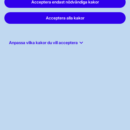
Acceptera endast nödvändiga kakor
Acceptera alla kakor
Svenska kraftnät, Box 1200, 172 24
Sundbyberg
keyboard_arrow_down
Anpassa vilka kakor du vill acceptera
Tel: 010-475 80 00
E-post:
registrator@svk.se
Org.nr: 202100-4284
LinkedIn
Instagram
Facebook