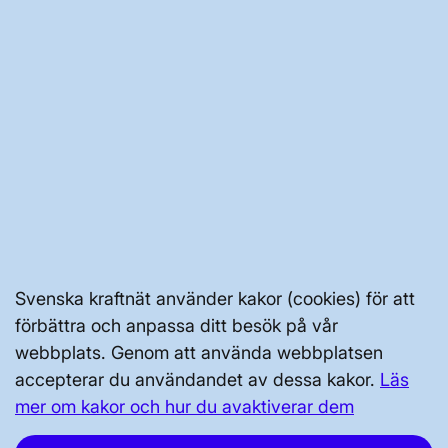
OM WEBBPLATSEN
GENVÄGAR
Kontakta oss
Press och nyheter
Svenska kraftnät använder kakor (cookies) för att
Prenumerera
förbättra och anpassa ditt besök på vår
Vår dataskyddspolicy
webbplats. Genom att använda webbplatsen
Tillgänglighetsredogörelse
accepterar du användandet av dessa kakor.
Läs
mer om kakor och hur du avaktiverar dem