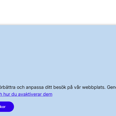
OM KRAFTSYSTEMET
OM OSS
PRESS OCH NYHETER
 förbättra och anpassa ditt besök på vår webbplats. 
h hur du avaktiverar dem
akor