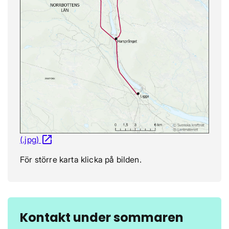
open_in_new
(.jpg)
Öppnas i nytt fönster
För större karta klicka på bilden.
Kontakt under sommaren