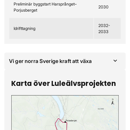
Preliminär byggstart Harsprånget–
2030
Porjusberget
2032-
Idrifttagning
2033
Vi ger norra Sverige kraft att växa
Karta över Luleälvsprojekten