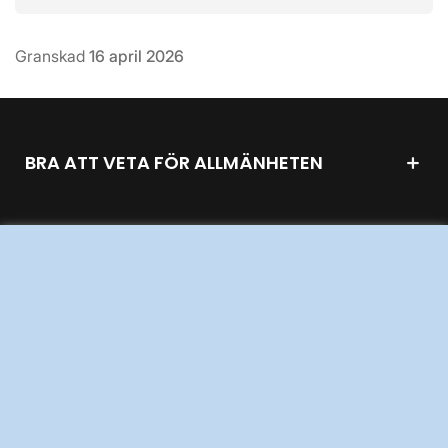
Granskad
16 april 2026
BRA ATT VETA FÖR ALLMÄNHETEN
OM KRAFTSYSTEMET
UTVECKLING AV KRAFTSYSTEMET
SÄKERHET OCH BEREDSKAP
OM OSS