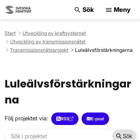
Sök
Meny
search
menu
Sök på webbpla
Start
Utveckling av kraftsystemet
Utveckling av transmissionsnätet
Transmissionsnätsprojekt
Luleälvsförstärkningarna
Luleälvsförstärkningar
na
Följ projektet via:
RSS
E-post
search
Sök