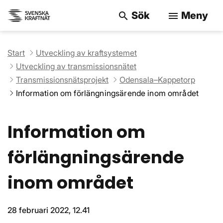
Sök
Meny
search
menu
Sök på webbpla
Start
Utveckling av kraftsystemet
Utveckling av transmissionsnätet
Transmissionsnätsprojekt
Odensala–Kappetorp
Information om förlängningsärende inom området
Information om
förlängningsärende
inom området
28 februari 2022, 12.41