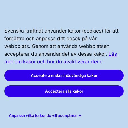
Svenska kraftnät använder kakor (cookies) för att
Svenska kraftnät, Box 1200, 172 24
förbättra och anpassa ditt besök på vår
Sundbyberg
webbplats. Genom att använda webbplatsen
accepterar du användandet av dessa kakor.
Läs
Tel: 010-475 80 00
mer om kakor och hur du avaktiverar dem
E-post:
registrator@svk.se
Org.nr: 202100-4284
Acceptera endast nödvändiga kakor
Acceptera alla kakor
LinkedIn
Instagram
keyboard_arrow_down
Anpassa vilka kakor du vill acceptera
Facebook