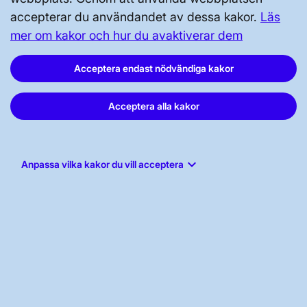
accepterar du användandet av dessa kakor.
Läs
mer om kakor och hur du avaktiverar dem
Acceptera endast nödvändiga kakor
Svenska kraftnät, Box 1200, 172 24
Acceptera alla kakor
Sundbyberg
Tel: 010-475 80 00
E-post:
registrator@svk.se
keyboard_arrow_down
Anpassa vilka kakor du vill acceptera
Org.nr: 202100-4284
LinkedIn
Instagram
Facebook