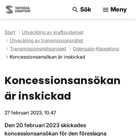
Sök
Meny
search
menu
Sök på webbpla
Start
Utveckling av kraftsystemet
Utveckling av transmissionsnätet
Transmissionsnätsprojekt
Odensala–Kappetorp
Koncessionsansökan är inskickad
Koncessionsansökan
är inskickad
27 februari 2023, 10.47
Den 20 februari 2023 skickades
koncessionsansökan för den föreslagna