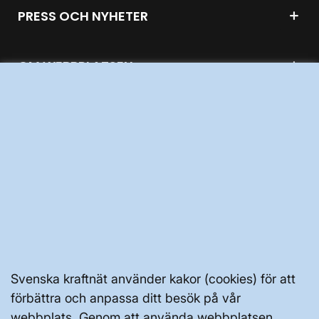
PRESS OCH NYHETER
OM WEBBPLATSEN
GENVÄGAR
Kontakta oss
Press och nyheter
Prenumerera
Vår dataskyddspolicy
Svenska kraftnät använder kakor (cookies) för att
förbättra och anpassa ditt besök på vår
Tillgänglighetsredogörelse
webbplats. Genom att använda webbplatsen