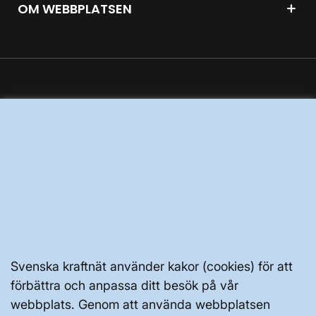
OM WEBBPLATSEN
GENVÄGAR
Kontakta oss
Press och nyheter
Prenumerera
Vår dataskyddspolicy
Tillgänglighetsredogörelse
Svenska kraftnät använder kakor (cookies) för att
förbättra och anpassa ditt besök på vår
webbplats. Genom att använda webbplatsen