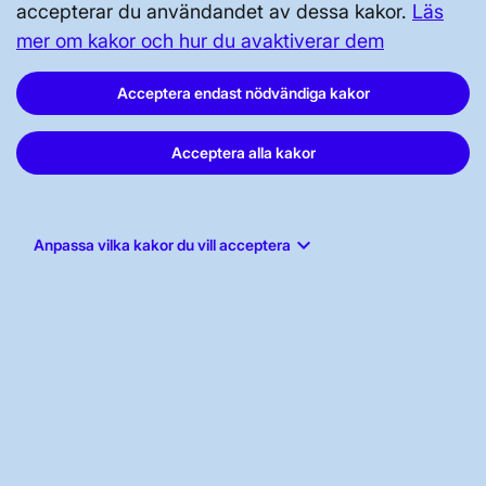
accepterar du användandet av dessa kakor.
Läs
mer om kakor och hur du avaktiverar dem
Svenska kraftnät, Box 1200, 172 24
Sundbyberg
Acceptera endast nödvändiga kakor
Tel: 010-475 80 00
Acceptera alla kakor
E-post:
registrator@svk.se
Org.nr: 202100-4284
keyboard_arrow_down
Anpassa vilka kakor du vill acceptera
LinkedIn
Instagram
Facebook
Youtube