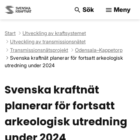
Sök
Meny
search
menu
Sök på webbpla
Start
Utveckling av kraftsystemet
Utveckling av transmissionsnätet
Transmissionsnätsprojekt
Odensala–Kappetorp
Svenska kraftnät planerar för fortsatt arkeologisk
utredning under 2024
Svenska kraftnät
planerar för fortsatt
arkeologisk utredning
under 2024