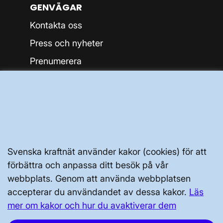
GENVÄGAR
Kontakta oss
Press och nyheter
Prenumerera
Vår dataskyddspolicy
Tillgänglighetsredogörelse
Svenska kraftnät använder kakor (cookies) för att
förbättra och anpassa ditt besök på vår
webbplats. Genom att använda webbplatsen
Svenska kraftnät, Box 1200, 172 24
accepterar du användandet av dessa kakor.
Läs
Sundbyberg
mer om kakor och hur du avaktiverar dem
Tel: 010-475 80 00