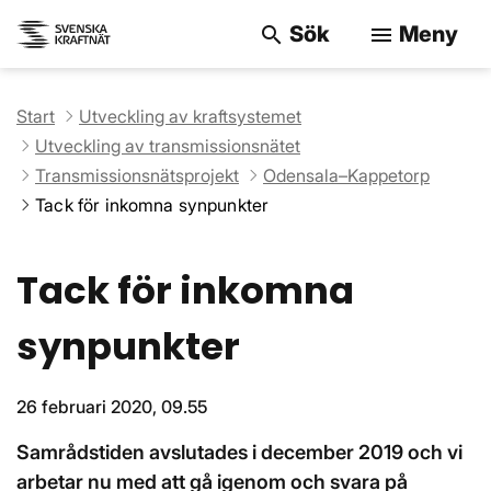
Sök
Meny
search
menu
Sök på webbpla
Start
Utveckling av kraftsystemet
Utveckling av transmissionsnätet
Transmissionsnätsprojekt
Odensala–Kappetorp
Tack för inkomna synpunkter
Tack för inkomna
synpunkter
26 februari 2020, 09.55
Samrådstiden avslutades i december 2019 och vi
arbetar nu med att gå igenom och svara på