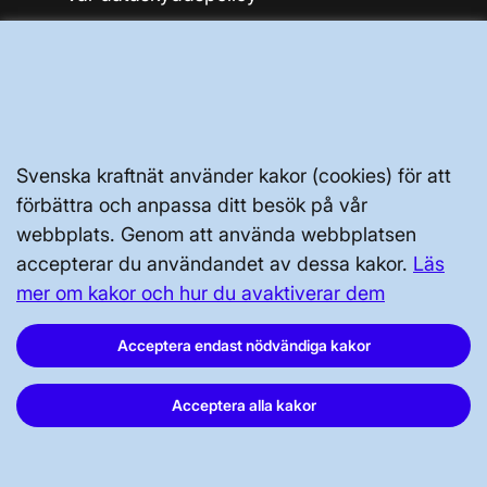
Tillgänglighetsredogörelse
Svenska kraftnät använder kakor (cookies) för att
förbättra och anpassa ditt besök på vår
Svenska kraftnät, Box 1200, 172 24
webbplats. Genom att använda webbplatsen
Sundbyberg
accepterar du användandet av dessa kakor.
Läs
Tel: 010-475 80 00
mer om kakor och hur du avaktiverar dem
E-post:
registrator@svk.se
Org.nr: 202100-4284
Acceptera endast nödvändiga kakor
Acceptera alla kakor
LinkedIn