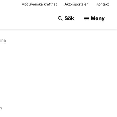
Möt Svenska kraftnät
Aktörsportalen
Kontakt
Sök på webbplats
Sök
Meny
search
menu
rna
h