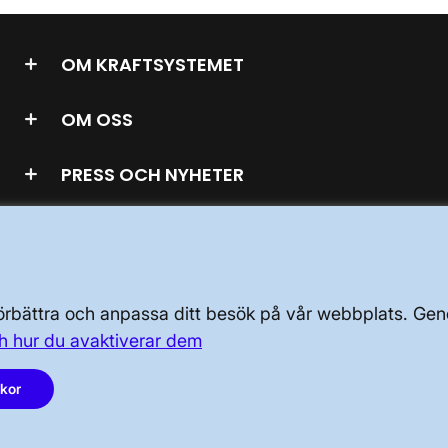
OM KRAFTSYSTEMET
OM OSS
PRESS OCH NYHETER
 förbättra och anpassa ditt besök på vår webbplats. 
LinkedIn
h hur du avaktiverar dem
Instagram
akor
Facebook