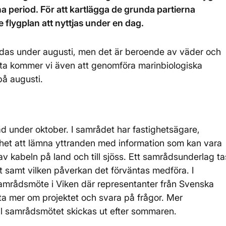
 period. För att kartlägga de grunda partierna
flygplan att nyttjas under en dag.
ndas under augusti, men det är beroende av väder och
etta kommer vi även att genomföra marinbiologiska
på augusti.
åd under oktober. I samrådet har fastighetsägare,
het att lämna yttranden med information som kan vara
v kabeln på land och till sjöss. Ett samrådsunderlag ta
et samt vilken påverkan det förväntas medföra. I
mrådsmöte i Viken där representanter från Svenska
tta mer om projektet och svara på frågor. Mer
ll samrådsmötet skickas ut efter sommaren.