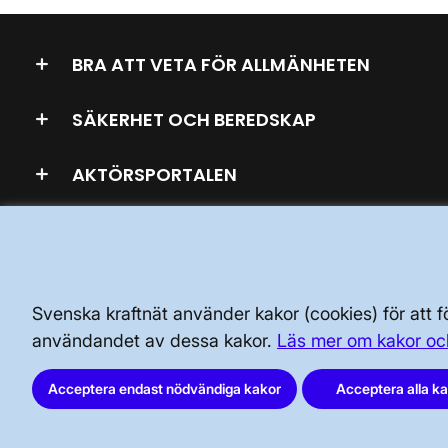
BRA ATT VETA FÖR ALLMÄNHETEN
SÄKERHET OCH BEREDSKAP
AKTÖRSPORTALEN
Svenska kraftnät använder kakor (cookies) för att
användandet av dessa kakor.
Läs mer om kakor oc
Svenska kraftnät, Box 1200, 172 24
Acceptera endast nödvändiga kakor
Acceptera alla k
Sundbyberg