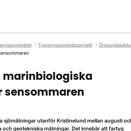
nsmissionsnätet
Transmissionsnätsprojekt
Öresundskabla
r sensommaren
 marinbiologiska
er sensommaren
 sjömätningar utanför Kristinelund mellan augusti oc
 och geotekniska mätningar. Det innebär att fartyg