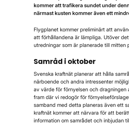
kommer att trafikera sundet under denna
närmast kusten kommer även ett mindre 
Flygplanet kommer preliminärt att anvä
att förhållandena är lämpliga. Utöver d
utredningar som är planerade till mitten 
Samråd i oktober
Svenska kraftnät planerar att hålla samr
närboende och andra intressenter möjlig
av värde för förnyelsen och dragningen a
fram där vi redogör för förnyelseförslag
samband med detta planeras även ett sa
kraftnät kommer att närvara för att berä
information om samrådet och inbjudan ti