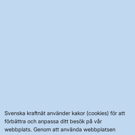
OM OSS
JOBBA HÄR
AKTÖRSPORTALEN
PRESS OCH NYHETER
OM WEBBPLATSEN
Svenska kraftnät använder kakor (cookies) för att
förbättra och anpassa ditt besök på vår
webbplats. Genom att använda webbplatsen