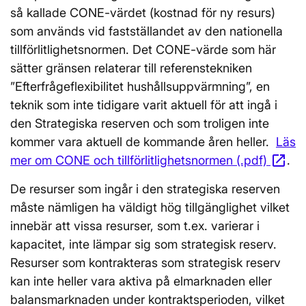
så kallade CONE-värdet (kostnad för ny resurs)
som används vid fastställandet av den nationella
tillförlitlighetsnormen. Det CONE-värde som här
sätter gränsen relaterar till referenstekniken
”Efterfrågeflexibilitet hushållsuppvärmning”, en
teknik som inte tidigare varit aktuell för att ingå i
den Strategiska reserven och som troligen inte
kommer vara aktuell de kommande åren heller.
Läs
open_in_new
mer om CONE och tillförlitlighetsnormen (.pdf)
Öpp
.
De resurser som ingår i den strategiska reserven
måste nämligen ha väldigt hög tillgänglighet vilket
innebär att vissa resurser, som t.ex. varierar i
kapacitet, inte lämpar sig som strategisk reserv.
Resurser som kontrakteras som strategisk reserv
kan inte heller vara aktiva på elmarknaden eller
balansmarknaden under kontraktsperioden, vilket