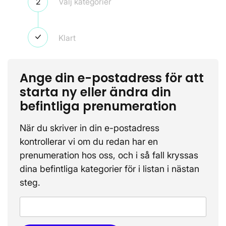
Steg 2
Välj kategorier
Steg 3
Klart
Ange din e-postadress för att
starta ny eller ändra din
befintliga prenumeration
När du skriver in din e-postadress
kontrollerar vi om du redan har en
prenumeration hos oss, och i så fall kryssas
dina befintliga kategorier för i listan i nästan
steg.
E-post