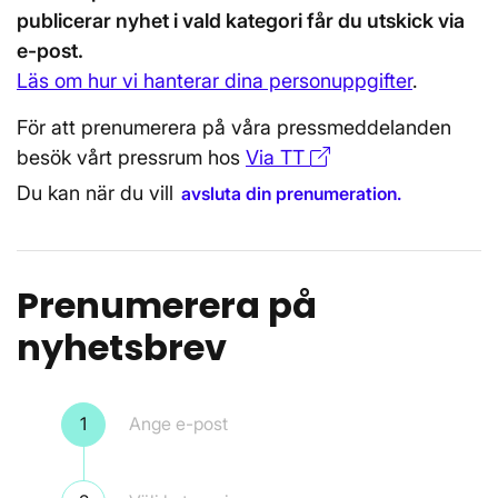
publicerar nyhet i vald kategori får du utskick via
e-post.
Läs om hur vi hanterar dina personuppgifter
.
För att prenumerera på våra pressmeddelanden
besök vårt pressrum hos
Via TT
Öppnas i nytt föns
Du kan när du vill
avsluta din prenumeration.
Prenumerera på
nyhetsbrev
Steg 1
Ange e-post