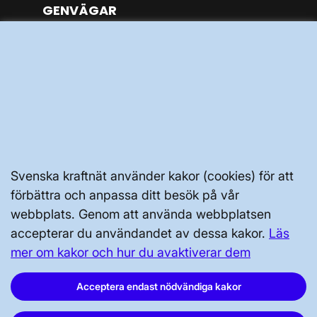
GENVÄGAR
Kontakta oss
Press och nyheter
Prenumerera
Vår dataskyddspolicy
Tillgänglighetsredogörelse
Svenska kraftnät använder kakor (cookies) för att
förbättra och anpassa ditt besök på vår
webbplats. Genom att använda webbplatsen
accepterar du användandet av dessa kakor.
Läs
mer om kakor och hur du avaktiverar dem
Svenska kraftnät, Box 1200, 172 24
Sundbyberg
Acceptera endast nödvändiga kakor
Tel: 010-475 80 00