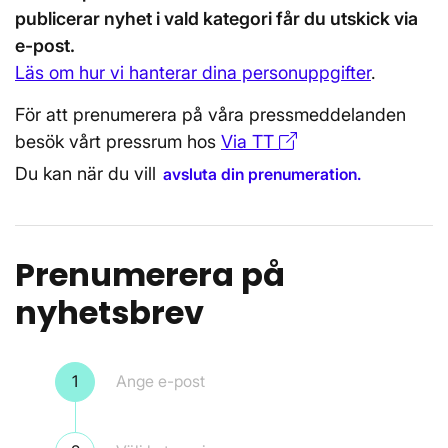
publicerar nyhet i vald kategori får du utskick via
e-post.
Läs om hur vi hanterar dina personuppgifter
.
För att prenumerera på våra pressmeddelanden
besök vårt pressrum hos
Via TT
Öppnas i nytt föns
Du kan när du vill
avsluta din prenumeration.
Prenumerera på
nyhetsbrev
Steg 1
Ange e-post