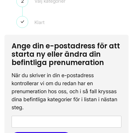
Steg 2
Välj kategorier
Steg 3
Klart
Ange din e-postadress för att
starta ny eller ändra din
befintliga prenumeration
När du skriver in din e-postadress
kontrollerar vi om du redan har en
prenumeration hos oss, och i så fall kryssas
dina befintliga kategorier för i listan i nästan
steg.
E-post