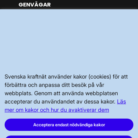
GENVÄGAR
Kontakta oss
Press och nyheter
Prenumerera
Vår dataskyddspolicy
Tillgänglighetsredogörelse
Svenska kraftnät använder kakor (cookies) för att
förbättra och anpassa ditt besök på vår
webbplats. Genom att använda webbplatsen
accepterar du användandet av dessa kakor.
Läs
mer om kakor och hur du avaktiverar dem
Svenska kraftnät, Box 1200, 172 24
Sundbyberg
Acceptera endast nödvändiga kakor
Tel: 010-475 80 00