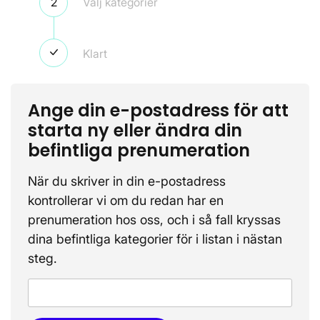
Steg 2
Välj kategorier
Steg 3
Klart
Ange din e-postadress för att
starta ny eller ändra din
befintliga prenumeration
När du skriver in din e-postadress
kontrollerar vi om du redan har en
prenumeration hos oss, och i så fall kryssas
dina befintliga kategorier för i listan i nästan
steg.
E-post