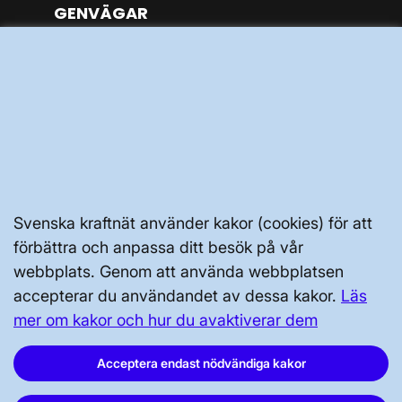
GENVÄGAR
Kontakta oss
Press och nyheter
Prenumerera
Vår dataskyddspolicy
Tillgänglighetsredogörelse
Svenska kraftnät använder kakor (cookies) för att
förbättra och anpassa ditt besök på vår
webbplats. Genom att använda webbplatsen
accepterar du användandet av dessa kakor.
Läs
mer om kakor och hur du avaktiverar dem
Svenska kraftnät, Box 1200, 172 24
Sundbyberg
Acceptera endast nödvändiga kakor
Tel: 010-475 80 00