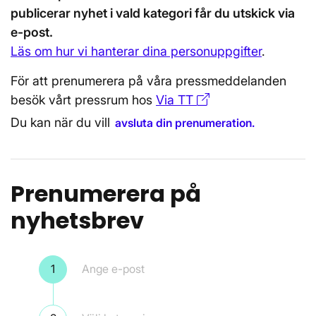
publicerar nyhet i vald kategori får du utskick via
e-post.
Läs om hur vi hanterar dina personuppgifter
.
För att prenumerera på våra pressmeddelanden
besök vårt pressrum hos
Via TT
Öppnas i nytt föns
Du kan när du vill
avsluta din prenumeration.
Prenumerera på
nyhetsbrev
Steg 1
Ange e-post