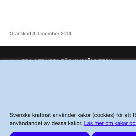
Granskad
4 december 2014
BRA ATT VETA FÖR ALLMÄNHETEN
SÄKERHET OCH BEREDSKAP
AKTÖRSPORTALEN
Svenska kraftnät använder kakor (cookies) för att
användandet av dessa kakor.
Läs mer om kakor oc