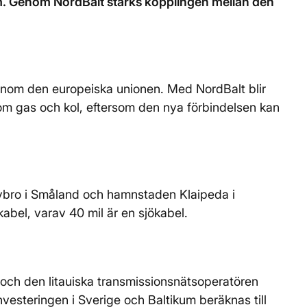
kum. Genom NordBalt stärks kopplingen mellan den
inom den europeiska unionen. Med NordBalt blir
som gas och kol, eftersom den nya förbindelsen kan
Nybro i Småland och hamnstaden Klaipeda i
kabel, varav 40 mil är en sjökabel.
 och den litauiska transmissionsnätsoperatören
investeringen i Sverige och Baltikum beräknas till