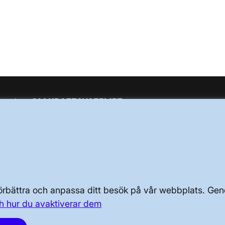
OM KRAFTSYSTEMET
OM OSS
PRESS OCH NYHETER
 förbättra och anpassa ditt besök på vår webbplats. 
h hur du avaktiverar dem