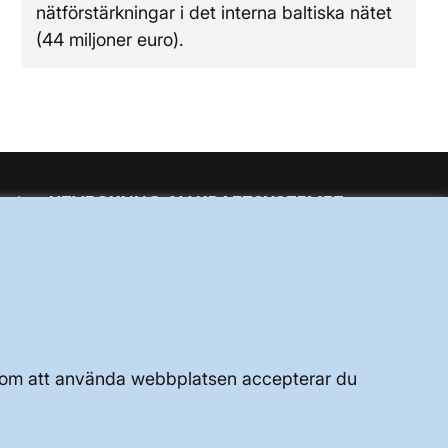
nätförstärkningar i det interna baltiska nätet
(44 miljoner euro).
UTVECKLING AV KRAFTSYSTEMET
JOBBA HÄR
OM WEBBPLATSEN
Genom att använda webbplatsen accepterar du
GENVÄGAR