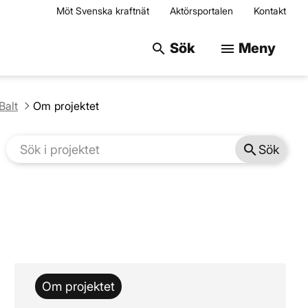
Möt Svenska kraftnät
Aktörsportalen
Kontakt
Sök på webbplats
Sök
Meny
search
menu
Balt
Om projektet
search
Sök
Om projektet