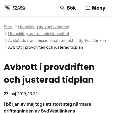
Sök
Meny
search
menu
Sök på webbpla
Start
Utveckling av kraftsystemet
Utveckling av transmissionsnätet
Avslutade transmissionsnätsprojekt
SydVästlänken
Avbrott i provdriften och justerad tidplan
Avbrott i provdriften
och justerad tidplan
27 maj 2019, 13.22
I början av maj togs ett stort steg närmare
drifttagningen av SydVästlänkens