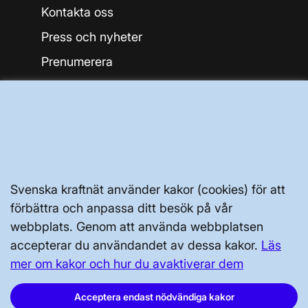
Kontakta oss
Press och nyheter
Prenumerera
Vår dataskyddspolicy
Tillgänglighetsredogörelse
Svenska kraftnät använder kakor (cookies) för att
förbättra och anpassa ditt besök på vår
Svenska kraftnät, Box 1200, 172 24
webbplats. Genom att använda webbplatsen
Sundbyberg
accepterar du användandet av dessa kakor.
Läs
mer om kakor och hur du avaktiverar dem
Tel: 010-475 80 00
E-post:
registrator@svk.se
Acceptera endast nödvändiga kakor